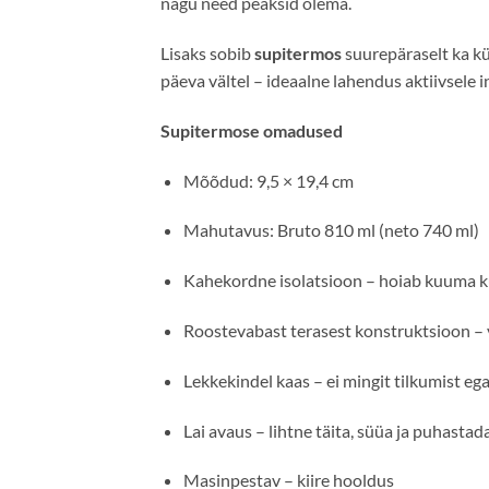
nagu need peaksid olema.
Lisaks sobib
supitermos
suurepäraselt ka kü
päeva vältel – ideaalne lahendus aktiivsele in
Supitermose omadused
Mõõdud: 9,5 × 19,4 cm
Mahutavus: Bruto 810 ml (neto 740 ml)
Kahekordne isolatsioon – hoiab kuuma ku
Roostevabast terasest konstruktsioon – 
Lekkekindel kaas – ei mingit tilkumist eg
Lai avaus – lihtne täita, süüa ja puhastad
Masinpestav – kiire hooldus