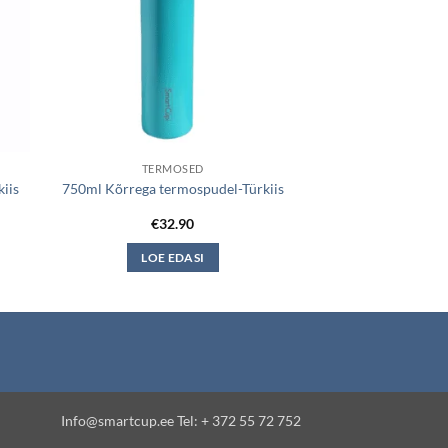
TERMOSED
iis
750ml Kõrrega termospudel-Türkiis
€
32.90
LOE EDASI
Info@smartcup.ee Tel: + 372 55 72 752