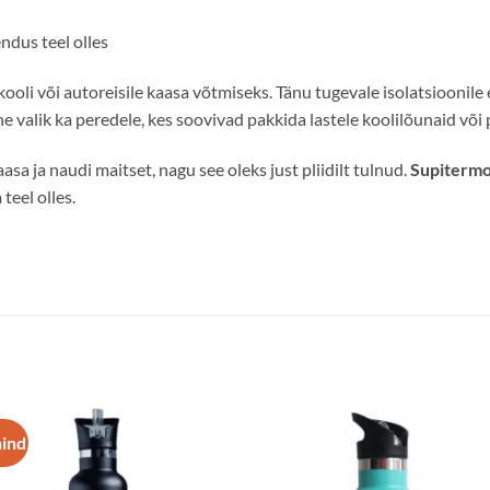
ndus teel olles
kooli või autoreisile kaasa võtmiseks. Tänu tugevale isolatsioonile 
 valik ka peredele, kes soovivad pakkida lastele koolilõunaid või 
sa ja naudi maitset, nagu see oleks just pliidilt tulnud.
Supiterm
teel olles.
hind