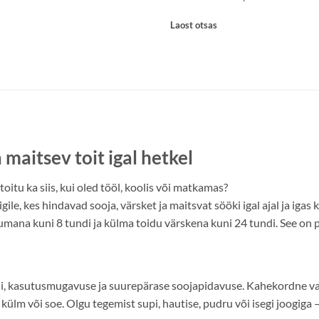
Laost otsas
maitsev toit igal hetkel
itu ka siis, kui oled tööl, koolis või matkamas?
le, kes hindavad sooja, värsket ja maitsvat sööki igal ajal ja igas
ana kuni 8 tundi ja külma toidu värskena kuni 24 tundi. See on prak
, kasutusmugavuse ja suurepärase soojapidavuse. Kahekordne vaa
n külm või soe. Olgu tegemist supi, hautise, pudru või isegi joogiga 