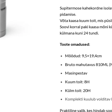
Supitermose kahekordne isolat
pidamise.
Võta kaasa kuum toit, mis püsi
Soovi korral paki kaasa mõni k
külmana kuni 24 tundi.
Toote omadused:
Mõõdud: 9,5×19,4cm
Bruto mahutavus 810ML (
Masinpestav
Kuum toit: 8H
Külm toit: 20H
Komplekti kuulub volditav 
Praktiline valik, kes hindab sooj