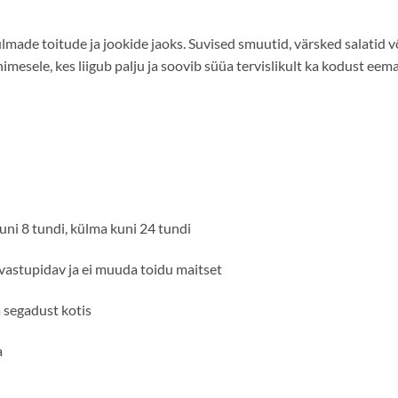
lmade toitude ja jookide jaoks. Suvised smuutid, värsked salatid v
imesele, kes liigub palju ja soovib süüa tervislikult ka kodust eema
ni 8 tundi, külma kuni 24 tundi
vastupidav ja ei muuda toidu maitset
a segadust kotis
a