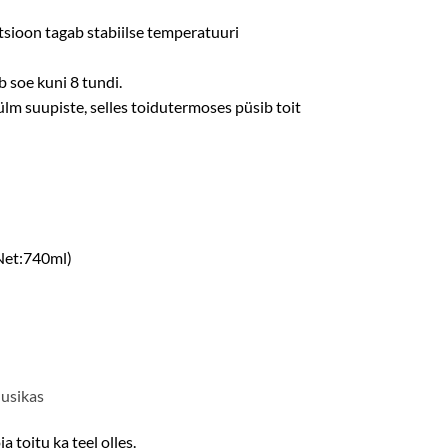
sioon tagab stabiilse temperatuuri
b soe kuni 8 tundi.
ülm suupiste, selles toidutermoses püsib toit
Net:740ml)
lusikas
a toitu ka teel olles.