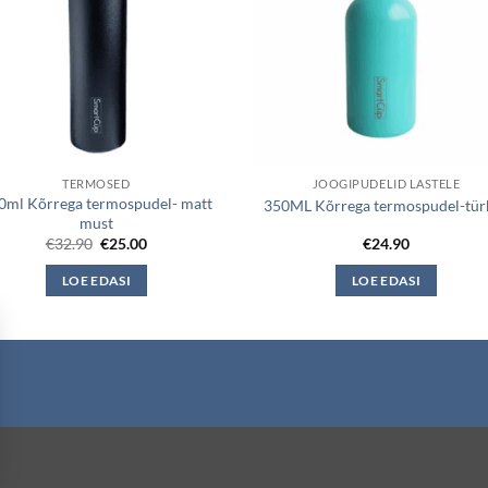
TERMOSED
JOOGIPUDELID LASTELE
0ml Kõrrega termospudel- matt
350ML Kõrrega termospudel-türk
must
Algne
Current
€
32.90
€
25.00
€
24.90
hind
price
oli:
is:
LOE EDASI
LOE EDASI
€32.90.
€25.00.