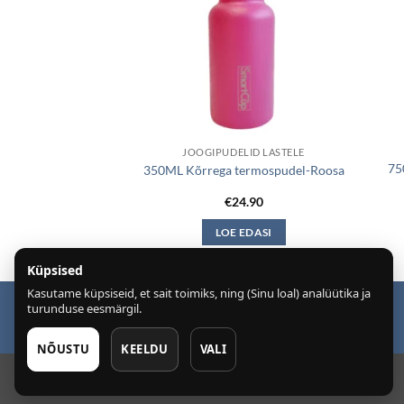
MOSED
JOOGIPUDELID LASTELE
a termospudel-
75
350ML Kõrrega termospudel-Roosa
mmer
2.90
€
24.90
 EDASI
LOE EDASI
Küpsised
Kasutame küpsiseid, et sait toimiks, ning (Sinu loal) analüütika ja
turunduse eesmärgil.
Puiduõlid ja vahad
Õhuniisutajad
NÕUSTU
KEELDU
VALI
Copyright 2026 ©
SmartcupEesti OÜ