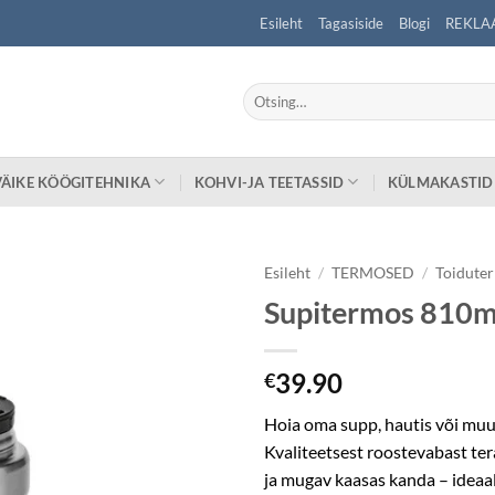
Esileht
Tagasiside
Blogi
REKLA
Otsi:
VÄIKE KÖÖGITEHNIKA
KOHVI-JA TEETASSID
KÜLMAKASTID
Esileht
/
TERMOSED
/
Toidute
Supitermos 810m
39.90
€
Hoia oma supp, hautis või mu
Kvaliteetsest roostevabast te
ja mugav kaasas kanda – ideaal