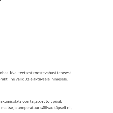
 kohas. Kvaliteetsest roostevabast terasest
tiline valik igale aktiivsele inimesele.
kumisolatsioon tagab, et toit püsib
– maitse ja temperatuur säilivad täpselt nii,