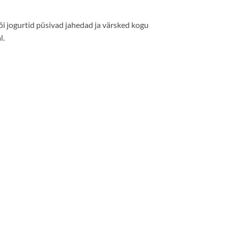
õi jogurtid püsivad jahedad ja värsked kogu
l.