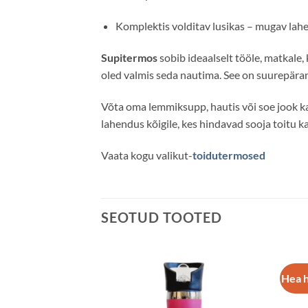
Komplektis volditav lusikas – mugav lahe
Supitermos
sobib ideaalselt tööle, matkale, 
oled valmis seda nautima. See on suurepärane
Võta oma lemmiksupp, hautis või soe jook kaa
lahendus kõigile, kes hindavad sooja toitu ka 
Vaata kogu valikut-
toidutermosed
SEOTUD TOOTED
Hea 