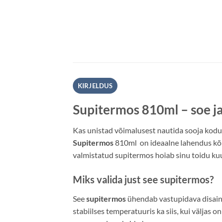
KIRJELDUS
Supitermos 810ml – soe ja 
Kas unistad võimalusest nautida sooja koduto
Supitermos
810ml on ideaalne lahendus kõigi
valmistatud supitermos hoiab sinu toidu kuum
Miks valida just see supitermos?
See
supitermos
ühendab vastupidava disaini
stabiilses temperatuuris ka siis, kui väljas o