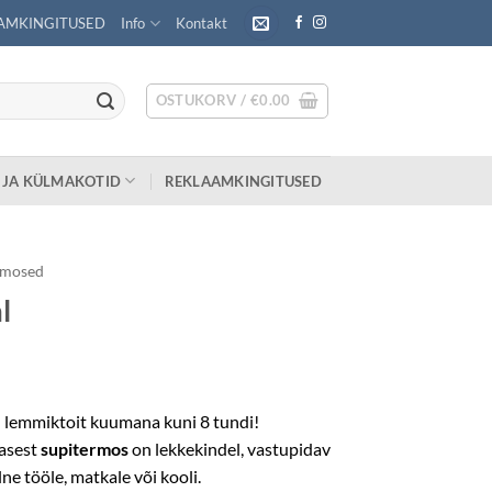
AMKINGITUSED
Info
Kontakt
OSTUKORV /
€
0.00
 JA KÜLMAKOTID
REKLAAMKINGITUSED
rmosed
l
u lemmiktoit kuumana kuni 8 tundi!
rasest
supitermos
on lekkekindel, vastupidav
ne tööle, matkale või kooli.