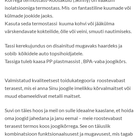
isolatsiooniga termostass. Mis on fantastiline kuumade või
külmade jookide jaoks.
Kasuta seda termostassi kuuma kohvi või jääkülma
värskendavate kokteilide, õlle või veini, smuuti nautimiseks.
Tassi kerekujundus on disainitud mugavaks haardeks ja
sobib kõikidele auto topsihoidjatele.
Tassiga tuleb kaasa PP plastmassist , BPA-vaba joogikõrs.
Valmistatud kvaliteetsest toidukategooria roostevabast
terasest, mis ei anna Sinu joogile imelikku kõrvalmaitset või
muud ebameeldivat metalli maitset.
Suvi on täies hoos ja meil on sulle ideaalne kaaslane, et hoida
oma joogid jahedana ja janu eemal – meie roostevabast
terasest termos koos joogikõrrega. See on täiuslik
kombinatsioon funktsionaalsusest ja mugavusest, mis tagab