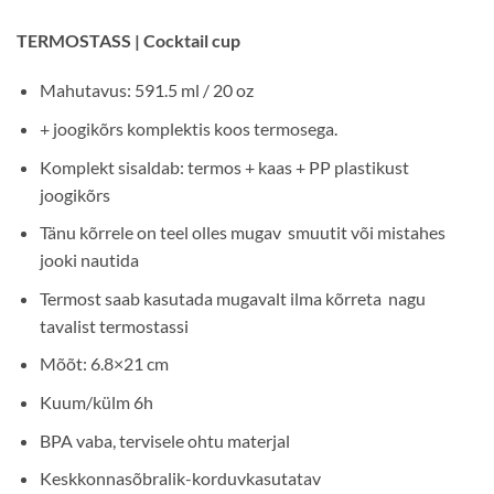
TERMOSTASS | Cocktail cup
Mahutavus: 591.5 ml / 20 oz
+ joogikõrs komplektis koos termosega.
Komplekt sisaldab: termos + kaas + PP plastikust
joogikõrs
Tänu kõrrele on teel olles mugav smuutit või mistahes
jooki nautida
Termost saab kasutada mugavalt ilma kõrreta nagu
tavalist termostassi
Mõõt: 6.8×21 cm
Kuum/külm 6h
BPA vaba, tervisele ohtu materjal
Keskkonnasõbralik-korduvkasutatav