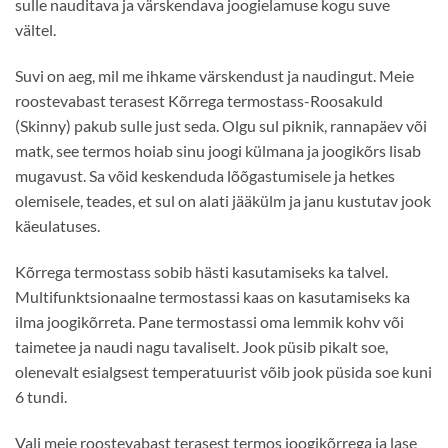
sulle nauditava ja värskendava joogielamuse kogu suve
vältel.
Suvi on aeg, mil me ihkame värskendust ja naudingut. Meie
roostevabast terasest Kõrrega termostass-Roosakuld
(Skinny) pakub sulle just seda. Olgu sul piknik, rannapäev või
matk, see termos hoiab sinu joogi külmana ja joogikõrs lisab
mugavust. Sa võid keskenduda lõõgastumisele ja hetkes
olemisele, teades, et sul on alati jääkülm ja janu kustutav jook
käeulatuses.
Kõrrega termostass sobib hästi kasutamiseks ka talvel.
Multifunktsionaalne termostassi kaas on kasutamiseks ka
ilma joogikõrreta. Pane termostassi oma lemmik kohv või
taimetee ja naudi nagu tavaliselt. Jook püsib pikalt soe,
olenevalt esialgsest temperatuurist võib jook püsida soe kuni
6 tundi.
Vali meie roostevabast terasest termos joogikõrrega ja lase