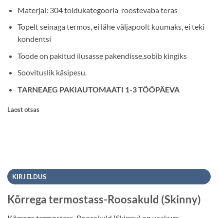
Materjal: 304 toidukategooria roostevaba teras
Topelt seinaga termos, ei lähe väljapoolt kuumaks, ei teki
kondentsi
Toode on pakitud ilusasse pakendisse,sobib kingiks
Soovituslik käsipesu.
TARNEAEG PAKIAUTOMAATI 1-3 TÖÖPÄEVA
Laost otsas
KIRJELDUS
Kõrrega termostass-Roosakuld (Skinny)
Kõrrega termostass-Roosakuld (Skinny) on vaakum