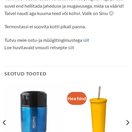
suvel end hellitada jaheduse ja mugavusega, mida sa väärid!
Talvel naudi aga kuuma teed või kohvi. Valik on Sinu 🙂
Termostassi ei soovita kotti pikali panna.
Tutvu meie ostu-ja müügitingimustega
siit
Loe huvitavaid smuuti retsepte
siit
SEOTUD TOOTED
Hea hind