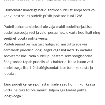
Külmemate ilmadega naudi termospudelist sooja teed või
kohvi, sest selles pudelis püsib jook soe kuni 12h!
Pudeli puhastamiseks ei ole vaja eraldi pudeliharja. Lisa
pudelisse sooja vett ja veidi pesuainet, loksuta hoolikalt ning
seejärel loputa puhta veega.
Pudeli seinad on mustust hülgavad, mistõttu soe vesi
eemaldab pudelist joogijäägid väga lihtsasti. 1x nädalas
soovitame kasutada pudeli puhastamiseks söögisoodat.
Söögisooda tapab pudelis kõik bakterid. Kalla kuum vesi
pudelisse ja lisa 1-2 tl söögisoodat, lase tunnike seista ja
loputa .
Tänu pudeli kergele puhastamisele, saad hommikul kaasa
võtta näiteks toitva smuuti, hiljem aga täidad puhta
joogiveega !