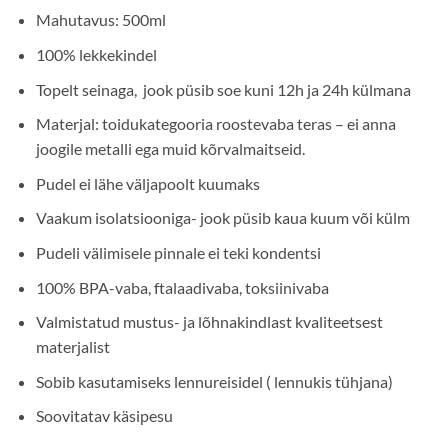
Mahutavus: 500ml
100% lekkekindel
Topelt seinaga, jook püsib soe kuni 12h ja 24h külmana
Materjal: toidukategooria roostevaba teras – ei anna
joogile metalli ega muid kõrvalmaitseid.
Pudel ei lähe väljapoolt kuumaks
Vaakum isolatsiooniga- jook püsib kaua kuum või külm
Pudeli välimisele pinnale ei teki kondentsi
100% BPA-vaba, ftalaadivaba, toksiinivaba
Valmistatud mustus- ja lõhnakindlast kvaliteetsest
materjalist
Sobib kasutamiseks lennureisidel ( lennukis tühjana)
Soovitatav käsipesu