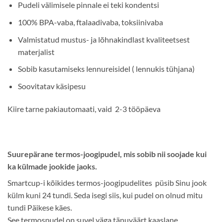
Pudeli välimisele pinnale ei teki kondentsi
100% BPA-vaba, ftalaadivaba, toksiinivaba
Valmistatud mustus- ja lõhnakindlast kvaliteetsest
materjalist
Sobib kasutamiseks lennureisidel ( lennukis tühjana)
Soovitatav käsipesu
Kiire tarne pakiautomaati, vaid 2-3 tööpäeva
Suurepärane termos-joogipudel, mis sobib nii soojade kui
ka külmade jookide jaoks.
Smartcup-i kõikides termos-joogipudelites püsib Sinu jook
külm kuni 24 tundi. Seda isegi siis, kui pudel on olnud mitu
tundi Päikese käes.
See termospudel on suvel väga tänuväärt kaaslane.