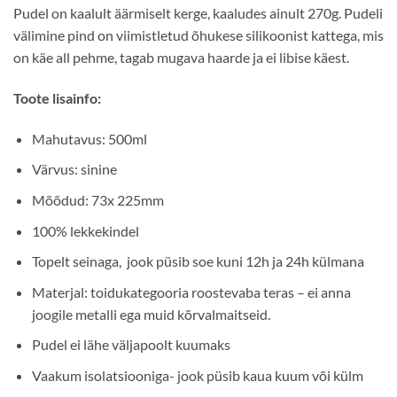
Pudel on kaalult äärmiselt kerge, kaaludes ainult 270g. Pudeli
välimine pind on viimistletud õhukese silikoonist kattega, mis
on käe all pehme, tagab mugava haarde ja ei libise käest.
Toote lisainfo:
Mahutavus: 500ml
Värvus: sinine
Mõõdud: 73x 225mm
100% lekkekindel
Topelt seinaga, jook püsib soe kuni 12h ja 24h külmana
Materjal: toidukategooria roostevaba teras – ei anna
joogile metalli ega muid kõrvalmaitseid.
Pudel ei lähe väljapoolt kuumaks
Vaakum isolatsiooniga- jook püsib kaua kuum või külm