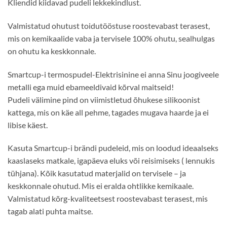
Kliendid kiidavad pudeli lekkekindlust.
Valmistatud ohutust toidutööstuse roostevabast terasest,
mis on kemikaalide vaba ja tervisele 100% ohutu, sealhulgas
on ohutu ka keskkonnale.
Smartcup-i termospudel-Elektrisinine ei anna Sinu joogiveele
metalli ega muid ebameeldivaid kõrval maitseid!
Pudeli välimine pind on viimistletud õhukese silikoonist
kattega, mis on käe all pehme, tagades mugava haarde ja ei
libise käest.
Kasuta Smartcup-i brändi pudeleid, mis on loodud ideaalseks
kaaslaseks matkale, igapäeva eluks või reisimiseks ( lennukis
tühjana). Kõik kasutatud materjalid on tervisele – ja
keskkonnale ohutud. Mis ei eralda ohtlikke kemikaale.
Valmistatud kõrg-kvaliteetsest roostevabast terasest, mis
tagab alati puhta maitse.