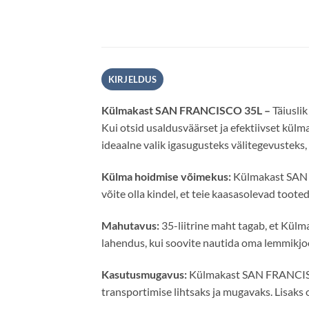
KIRJELDUS
Külmakast SAN FRANCISCO 35L –
Täiusli
Kui otsid usaldusväärset ja efektiivset kül
ideaalne valik igasugusteks välitegevusteks,
Külma hoidmise võimekus:
Külmakast SAN F
võite olla kindel, et teie kaasasolevad toote
Mahutavus:
35-liitrine maht tagab, et Kül
lahendus, kui soovite nautida oma lemmikjooke
Kasutusmugavus:
Külmakast SAN FRANCISCO 
transportimise lihtsaks ja mugavaks. Lisaks 