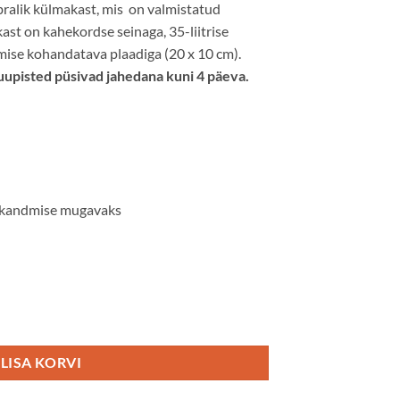
ralik külmakast, mis on v
almistatud
ast on kahekordse seinaga, 35-liitrise
mise kohandatava plaadiga (20 x 10 cm).
suupisted püsivad jahedana kuni 4 päeva.
 kandmise mugavaks
kogus
LISA KORVI