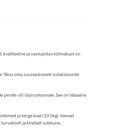
. kvaliteetne ja vastupidav külmakast on
 Tänu oma suurepärasele isolatsioonile
e perele või sõpruskonnale. See on ideaalne
demed ja kerge kaal (10.5kg) teevad
urvaliselt ja kindlalt suletuna.