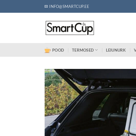
Skip
INFO@SMARTCUP.EE
to
content
POOD
TERMOSED
LEIUNURK