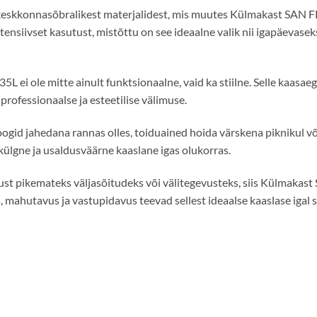
 keskkonnasõbralikest materjalidest, mis muutes Külmakast SAN
intensiivset kasutust, mistõttu on see ideaalne valik nii igapäeva
 ole mitte ainult funktsionaalne, vaid ka stiilne. Selle kaasaegn
 professionaalse ja esteetilise välimuse.
joogid jahedana rannas olles, toiduained hoida värskena piknikul v
ne ja usaldusväärne kaaslane igas olukorras.
dust pikemateks väljasõitudeks või välitegevusteks, siis Külmaka
mahutavus ja vastupidavus teevad sellest ideaalse kaaslase igal 