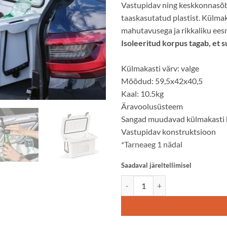
Vastupidav ning keskkonnasõb
taaskasutatud plastist. Külmak
mahutavusega ja rikkaliku ees
Isoleeritud korpus tagab, et 
Külmakasti värv: valge
Mõõdud: 59,5x42x40,5
Kaal: 10.5kg
Äravoolusüsteem
Sangad muudavad külmakasti
Vastupidav konstruktsioon
*Tarneaeg 1 nädal
Saadaval järeltellimisel
Külmakast SAN FRANCISCO 35L 