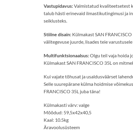
Vastupidavus:
Valmistatud kvaliteetsetest
talub hästi erinevaid ilmastikutingimusi ja 
seiklusteks.
Stiilne disain:
Külmakast SAN FRANCISCO 35L ei
välitegevuse juurde, lisades teie varustusele
Multifunktsionaalsus:
Olgu teil vaja hoida 
Külmakast SAN FRANCISCO 35L on mitmekülg
Kui vajate tõhusat ja usaldusväärset lahen
Selle suurepärane külma hoidmise võimekus, 
FRANCISCO 35L juba täna!
Külmakasti värv: valge
Mõõdud: 59,5x42x40,5
Kaal: 10.5kg
Äravoolusüsteem