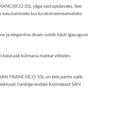
 FRANCISCO 35L väga vastupidavaks. See
seks kasutamiseks kui ka ekstreemsemateks
e ja elegantne disain sobib hästi igasuguse
õi kalasaak külmana matkal viibides.
st SAN FRANCISCO 35L on teie parim valik.
seiklusel, hankige endale Külmakast SAN