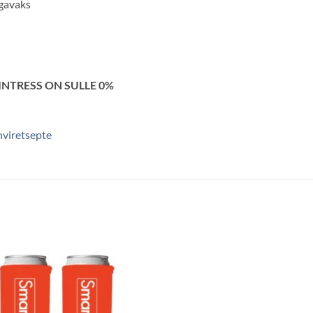
gavaks
INTRESS ON SULLE 0%
hviretsepte