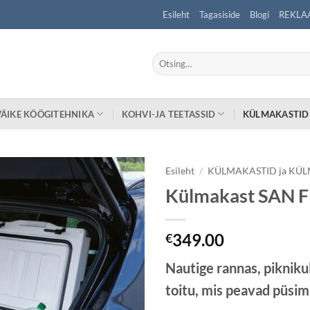
Esileht
Tagasiside
Blogi
REKLA
Otsi:
VÄIKE KÖÖGITEHNIKA
KOHVI-JA TEETASSID
KÜLMAKASTID
Esileht
/
KÜLMAKASTID ja KÜ
Külmakast SAN 
349.00
€
Nautige rannas, pikniku
toitu, mis peavad püsim