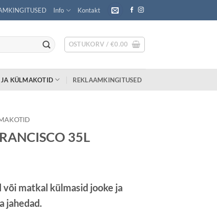
AMKINGITUSED
Info
Kontakt
OSTUKORV /
€
0.00
 JA KÜLMAKOTID
REKLAAMKINGITUSED
LMAKOTID
FRANCISCO 35L
l või matkal külmasid jooke ja
a jahedad.