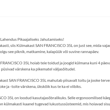
k Lahendus Pikaajaliseks Jahutamiseks!
makasti, siis Külmakast SAN FRANCISCO 35L on just see, mida vajad
 olgu see piknik, matkamine, kalapüük või suvine rannapäev.
RANCISCO 35L hoiab teie toidud ja joogid külmana kuni 4 päeva!
d püsivad värskena ka pikematel väljasõitudel.
makast SAN FRANCISCO 35L mahutab piisavalt toitu ja jooke tervel
 ja -toite värskena, ükskõik kus te ka ei viibiks.
35L on loodud kasutajasõbralikuks. Selle ergonoomilised käepi
on külmakasti kaanel tugevad lukustussüsteemid, mis hoiavad sisu t