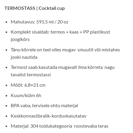
TERMOSTASS | Cocktail cup
Mahutavus: 591.5 ml / 20 oz
Komplekt sisaldab: termos + kaas + PP plastikust
joogikõrs
Tänu kõrrele on teel olles mugav smuutit või mistahes
jooki nautida
Termost saab kasutada mugavalt ilma kõrreta nagu
tavalist termostassi
Mõõt: 6.8×21 cm
Kuum/külm 6h
BPA vaba, tervisele ohtu materjal
Keskkonnasõbralik-korduvkasutatav
Materjal: 304 toidukategooria roostevaba teras