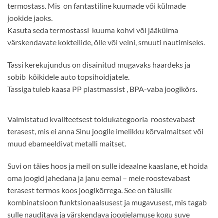
termostass. Mis on fantastiline kuumade või külmade
jookide jaoks.
Kasuta seda termostassi kuuma kohvi või jääkülma
värskendavate kokteilide, õlle või veini, smuuti nautimiseks.
Tassi kerekujundus on disainitud mugavaks haardeks ja
sobib kõikidele auto topsihoidjatele.
Tassiga tuleb kaasa PP plastmassist , BPA-vaba joogikõrs.
Valmistatud kvaliteetsest toidukategooria roostevabast
terasest, mis ei anna Sinu joogile imelikku kõrvalmaitset või
muud ebameeldivat metalli maitset.
Suvi on täies hoos ja meil on sulle ideaalne kaaslane, et hoida
oma joogid jahedana ja janu eemal – meie roostevabast
terasest termos koos joogikõrrega. See on täiuslik
kombinatsioon funktsionaalsusest ja mugavusest, mis tagab
sulle nauditava ja värskendava joogielamuse kogu suve