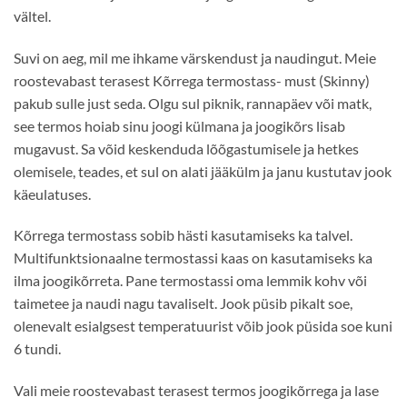
vältel.
Suvi on aeg, mil me ihkame värskendust ja naudingut. Meie
roostevabast terasest Kõrrega termostass- must (Skinny)
pakub sulle just seda. Olgu sul piknik, rannapäev või matk,
see termos hoiab sinu joogi külmana ja joogikõrs lisab
mugavust. Sa võid keskenduda lõõgastumisele ja hetkes
olemisele, teades, et sul on alati jääkülm ja janu kustutav jook
käeulatuses.
Kõrrega termostass sobib hästi kasutamiseks ka talvel.
Multifunktsionaalne termostassi kaas on kasutamiseks ka
ilma joogikõrreta. Pane termostassi oma lemmik kohv või
taimetee ja naudi nagu tavaliselt. Jook püsib pikalt soe,
olenevalt esialgsest temperatuurist võib jook püsida soe kuni
6 tundi.
Vali meie roostevabast terasest termos joogikõrrega ja lase