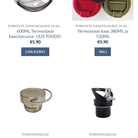
TERMOSTE AKSESSUAARID JA-VARUOSAD
TERMOSTE AKSESSUAARID JA-VARUOSAD
600ML Termostassi
Termostassi kaas 380ML ja
kaas.Varuosa- UUS TOODE!
510ML
€
5.90
€
5.90
LISA KORVI
VALI
This
product
has
multiple
variants.
The
options
may
be
chosen
on
the
TERMOSPUDELID
TERMOSPUDELID
product