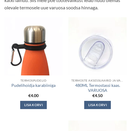
katki läinud. Siis meie poe tootevalikust leiab nüüd olemas
olevale termosele uue varuosa soodsa hinnaga.
TERMOSPUDELID
TERMOSTE AKSESSUAARID JA-VARUOSAD
480ML Termostassi kaas.
Pudelihoidja karabiiniga
VARUOSA
€
4.00
€
4.50
LISA KORVI
LISA KORVI