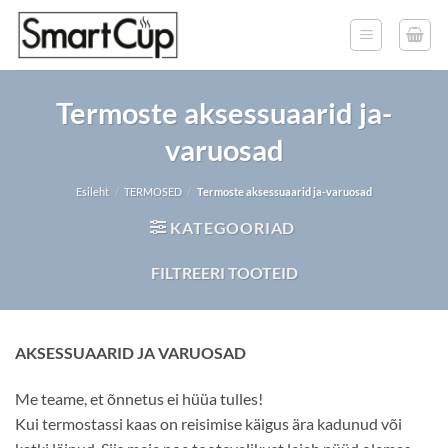
Skip
to
content
Termoste aksessuaarid ja-
varuosad
Esileht
/
TERMOSED
/
Termoste aksessuaarid ja-varuosad
KATEGOORIAD
FILTREERI TOOTEID
AKSESSUAARID JA VARUOSAD
Me teame, et õnnetus ei hüüa tulles!
Kui termostassi kaas on reisimise käigus ära kadunud või