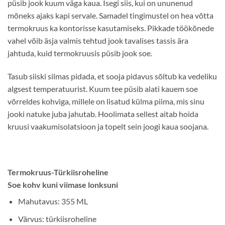
püsib jook kuum väga kaua. Isegi siis, kui on ununenud
mõneks ajaks kapi servale. Samadel tingimustel on hea võtta
termokruus ka kontorisse kasutamiseks. Pikkade töökõnede
vahel võib äsja valmis tehtud jook tavalises tassis ära
jahtuda, kuid termokruusis püsib jook soe.
Tasub siiski silmas pidada, et sooja pidavus sõltub ka vedeliku
algsest temperatuurist. Kuum tee püsib alati kauem soe
võrreldes kohviga, millele on lisatud külma piima, mis sinu
jooki natuke juba jahutab. Hoolimata sellest aitab hoida
kruusi vaakumisolatsioon ja topelt sein joogi kaua soojana.
Termokruus-Türkiisroheline
Soe kohv kuni viimase lonksuni
Mahutavus: 355 ML
Värvus: türkiisroheline