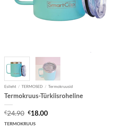
Esileht
/
TERMOSED
/
Termokruusid
Termokruus-Türkiisroheline
Algne
Current
24.90
18.00
€
€
hind
price
TERMOKRUUS
oli:
is: