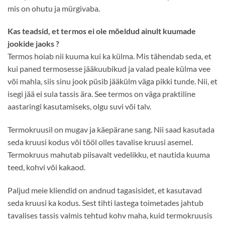
mis on ohutu ja mürgivaba.
Kas teadsid, et termos ei ole mõeldud ainult kuumade
jookide jaoks ?
Termos hoiab nii kuuma kui ka külma. Mis tähendab seda, et
kui paned termosesse jääkuubikud ja valad peale külma vee
või mahla, siis sinu jook püsib jääkülm väga pikki tunde. Nii, et
isegi jää ei sula tassis ära. See termos on väga praktiline
aastaringi kasutamiseks, olgu suvi või talv.
Termokruusil on mugav ja käepärane sang. Nii saad kasutada
seda kruusi kodus või tööl olles tavalise kruusi asemel.
Termokruus mahutab piisavalt vedelikku, et nautida kuuma
teed, kohvi või kakaod.
Paljud meie kliendid on andnud tagasisidet, et kasutavad
seda kruusi ka kodus. Sest tihti lastega toimetades jahtub
tavalises tassis valmis tehtud kohv maha, kuid termokruusis