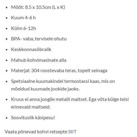
Mõõt: 8.5 x 10.5cm (L x K)
Kuum 4-6 h
Külm 6-12h
BPA- vaba, tervisele ohutu
Keskkonnasõbralik
Mahub kohvimasinate alla
Materjal: 304 roostevaba teras, topelt seinaga
Spetsiaalne kuumakindel termostassi kaas, mis on
mõeldud kuumade jookide jaoks.
Kruus ei anna joogile metalli maitset. Ega võta külge teisi
erinevaid maitseid.
Soovituslik käsipesu!
Vaata põnevad kohvi retsepte
SIIT