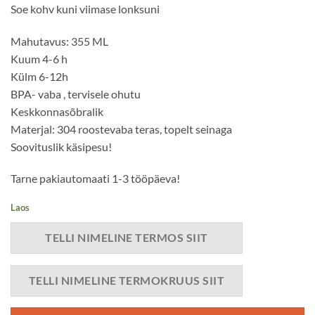
Soe kohv kuni viimase lonksuni
€24.90.
€18.00.
Mahutavus: 355 ML
Kuum 4-6 h
Külm 6-12h
BPA- vaba , tervisele ohutu
Keskkonnasõbralik
Materjal: 304 roostevaba teras, topelt seinaga
Soovituslik käsipesu!
Tarne pakiautomaati 1-3 tööpäeva!
Laos
TELLI NIMELINE TERMOS SIIT
TELLI NIMELINE TERMOKRUUS SIIT