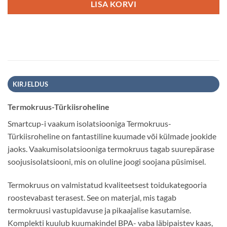
LISA KORVI
KIRJELDUS
Termokruus-Türkiisroheline
Smartcup-i vaakum isolatsiooniga Termokruus-
Türkiisroheline on fantastiline kuumade või külmade jookide
jaoks. Vaakumisolatsiooniga termokruus tagab suurepärase
soojusisolatsiooni, mis on oluline joogi soojana püsimisel.
Termokruus on valmistatud kvaliteetsest toidukategooria
roostevabast terasest. See on materjal, mis tagab
termokruusi vastupidavuse ja pikaajalise kasutamise.
Komplekti kuulub kuumakindel BPA- vaba läbipaistev kaas,