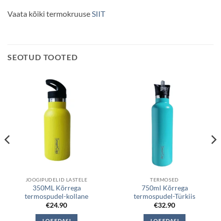
Vaata kõiki termokruuse
SIIT
SEOTUD TOOTED
JOOGIPUDELID LASTELE
TERMOSED
350ML Kõrrega
750ml Kõrrega
termospudel-kollane
termospudel-Türkiis
€
24.90
€
32.90
LOE EDASI
LOE EDASI