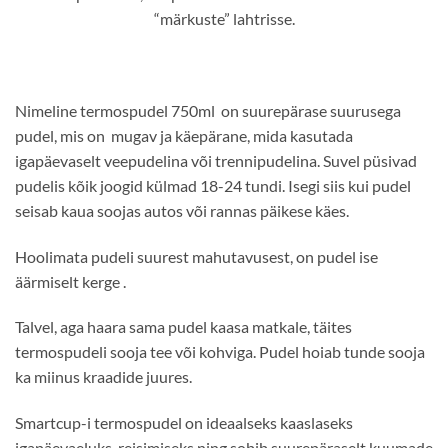
“märkuste” lahtrisse.
Nimeline termospudel 750ml on suurepärase suurusega
pudel, mis on mugav ja käepärane, mida kasutada
igapäevaselt veepudelina või trennipudelina. Suvel püsivad
pudelis kõik joogid külmad 18-24 tundi. Isegi siis kui pudel
seisab kaua soojas autos või rannas päikese käes.
Hoolimata pudeli suurest mahutavusest, on pudel ise
äärmiselt kerge .
Talvel, aga haara sama pudel kaasa matkale, täites
termospudeli sooja tee või kohviga. Pudel hoiab tunde sooja
ka miinus kraadide juures.
Smartcup-i termospudel on ideaalseks kaaslaseks
igapäevaeluks, reisimiseks ning sobib suurepäraselt kuumade