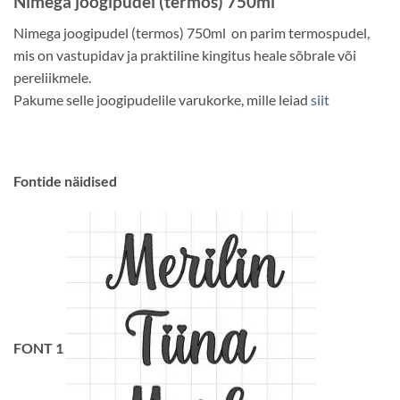
Nimega joogipudel (termos) 750ml
Nimega joogipudel (termos) 750ml on parim termospudel,
mis on vastupidav ja praktiline kingitus heale sõbrale või
pereliikmele.
Pakume selle joogipudelile varukorke, mille leiad
siit
Fontide näidised
FONT 1