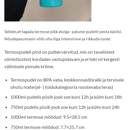
Selleks,et tagada termose pikk eluiga- palume pudelit pesta käsitsi.
Nõudepesumasin võib olla liiga intensiivne ja rikkuda toote.
Termospudeli pind on pulbervärvitud, mis on tavalistest
viimistlustest kordades vastupidavam ja ei teki nii kergesti
välimisele pinnale kriime.
Termospudel on BPA vaba, keskkonnasõbralik ja tervisele
ohutu materjal- ( toidukategooria roostevaba teras)
1000ml pudelis püsib jook soe kuni 12h ja külm kuni 18h
750ml pudelis püsib jook soe kuni 12h ja külm kuni 24h
1000ml termose mõõdud: 9.5×28.5 cm
750ml termose mõõdud: 7.7×25.7 cm