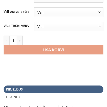
Vali suurus ja värv
VALI TRÜKI VÄRV
Nimega joogipudel (termos) 750ml kogus
LISA KORVI
KIRJELDUS
LISAINFO