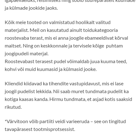
ja külmade jookide jaoks.
Kõik meie tooted on valmistatud hoolikalt valitud
materjalist. Meil on kasutatud ainult toidukategooria
roostevaba terast, mis ei anna joogile ebameeldivat kõrval
maitset. Ning on keskkonnale ja tervisele kõige puhtam
joogipudeli materjal.
Roostevabast terasest pudel võimaldab juua kuuma teed,
kohvi või muid kuumasid ja külmasid jooke.
Kliendid kiidavad ka tihendite vastupidavust, mis ei lase
joogil pudelist lekkida. Nii saab muret tundmata pudelit ka
kotiga kaasas kanda. Hirmu tundmata, et asjad kotis saaksid
rikutud.
*Värvitoon võib partiiti veidi varieeruda – see on tingitud
tavapärasest tootmisprotsessist.