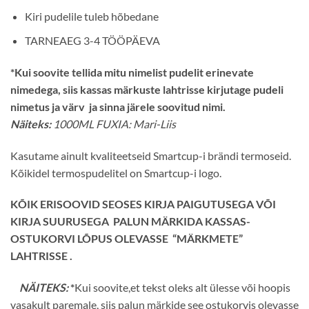
Kiri pudelile tuleb hõbedane
TARNEAEG 3-4 TÖÖPÄEVA
*Kui soovite tellida mitu nimelist pudelit erinevate
nimedega, siis kassas märkuste lahtrisse kirjutage pudeli
nimetus ja värv ja sinna järele soovitud nimi.
Näiteks:
1000ML FUXIA: Mari-Liis
Kasutame ainult kvaliteetseid Smartcup-i brändi termoseid.
Kõikidel termospudelitel on Smartcup-i logo.
KÕIK ERISOOVID SEOSES KIRJA PAIGUTUSEGA VÕI
KIRJA SUURUSEGA PALUN MÄRKIDA KASSAS-
OSTUKORVI LÕPUS OLEVASSE “MÄRKMETE”
LAHTRISSE .
NÄITEKS:
*
Kui soovite,et tekst oleks alt ülesse või hoopis
vasakult paremale, siis palun märkide see ostukorvis olevasse