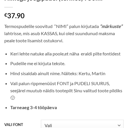
37.90
€
Termospudelile soovitud “NIMI” palun kirjutada
“märkuste”
lahtrisse, mis asub KASSAS, kui oled suundunud maksma
peale toote lisamist ostukorvi.
Keri lehte natuke alla poole,et näha eraldi pilte fontidest
Pudelile me ei kirjuta tekste.
Hind sisaldab ainult nime. Näiteks: Kertu, Martin
Vali palun rippmenüüst FONT ja PUDELI SUURUS,
seejärel muutub näidis tootepilt Sinu valitud toote pildiks
🙂
Tarneaeg 3-4 tööpäeva
VALI FONT