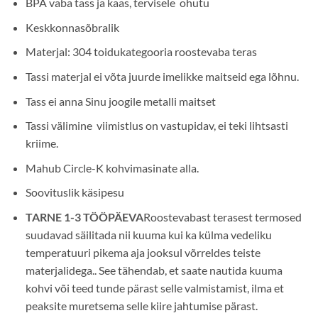
BPA vaba tass ja kaas, tervisele ohutu
Keskkonnasõbralik
Materjal: 304 toidukategooria roostevaba teras
Tassi materjal ei võta juurde imelikke maitseid ega lõhnu.
Tass ei anna Sinu joogile metalli maitset
Tassi välimine viimistlus on vastupidav, ei teki lihtsasti
kriime.
Mahub Circle-K kohvimasinate alla.
Soovituslik käsipesu
TARNE 1-3 TÖÖPÄEVA
Roostevabast terasest termosed
suudavad säilitada nii kuuma kui ka külma vedeliku
temperatuuri pikema aja jooksul võrreldes teiste
materjalidega.. See tähendab, et saate nautida kuuma
kohvi või teed tunde pärast selle valmistamist, ilma et
peaksite muretsema selle kiire jahtumise pärast.