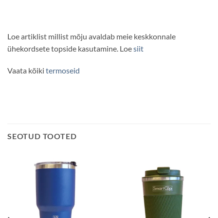
Loe artiklist millist mõju avaldab meie keskkonnale
ühekordsete topside kasutamine. Loe
siit
Vaata kõiki
termoseid
SEOTUD TOOTED