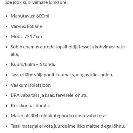
Soe jook kuni viimase lonksuni!
Mahutavus: 600ml
Värvus: kollane
Mõõt: 7×17 cm
Sobib enamus autode topsihoidjatesse ja kohvimasinate
alla.
Kuum/külm – 6 tundi.
Tass ei lähe väljapoolt kuumaks, mugav käes hoida.
Vaakum isolatsioon
BPA vaba tass ja kaas, tervisele ohutu
Keskkonnasõbralik
Materjal: 304 toidukategooria roostevaba teras
Tassi materjal ei võta juurde imelikke maitseid ega lõhnu.