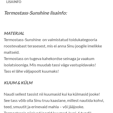
LISAINFO
Termostass-Sunshine lisainfo:
MATERJAL
Termostass-Sunshine on valmistatud toidukategooria
roostevabast terasesest, mis ei anna Sinu joogile imelikke
maitseid.
Termostass on tugeva kahekordse seinaga ja vaakum
isolatsiooniga. Mis muudab tassi väga vastupidavaks!
Tass ei lähe väljapoolt kuumaks!
KUUM & KÜLM
Naudi sellest tassist nii kuumasid kui ka külmasid jooke!
See tass võib olla Sinu truu kaaslane, millest nautida kohvi,
teed, smuutit ja erinevaid mahla – või jääjooke.
Termostassis püsivad joogid kuumad kuni 6 tundi!