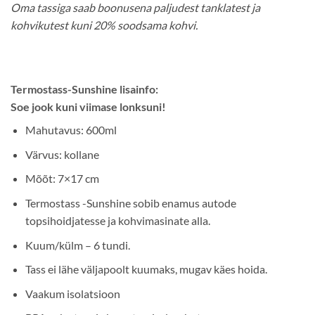
Oma tassiga saab boonusena paljudest tanklatest ja
kohvikutest kuni 20% soodsama kohvi.
Termostass-Sunshine lisainfo:
Soe jook kuni viimase lonksuni!
Mahutavus: 600ml
Värvus: kollane
Mõõt: 7×17 cm
Termostass -Sunshine sobib enamus autode
topsihoidjatesse ja kohvimasinate alla.
Kuum/külm – 6 tundi.
Tass ei lähe väljapoolt kuumaks, mugav käes hoida.
Vaakum isolatsioon