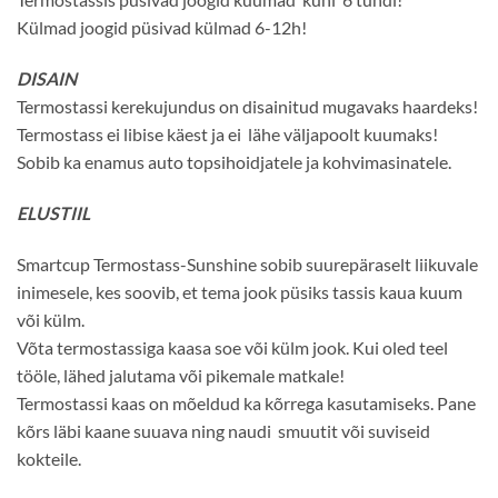
Külmad joogid püsivad külmad 6-12h!
DISAIN
Termostassi kerekujundus on disainitud mugavaks haardeks!
Termostass ei libise käest ja ei lähe väljapoolt kuumaks!
Sobib ka enamus auto topsihoidjatele ja kohvimasinatele.
ELUSTIIL
Smartcup Termostass-Sunshine sobib suurepäraselt liikuvale
inimesele, kes soovib, et tema jook püsiks tassis kaua kuum
või külm.
Võta termostassiga kaasa soe või külm jook. Kui oled teel
tööle, lähed jalutama või pikemale matkale!
Termostassi kaas on mõeldud ka kõrrega kasutamiseks. Pane
kõrs läbi kaane suuava ning naudi smuutit või suviseid
kokteile.