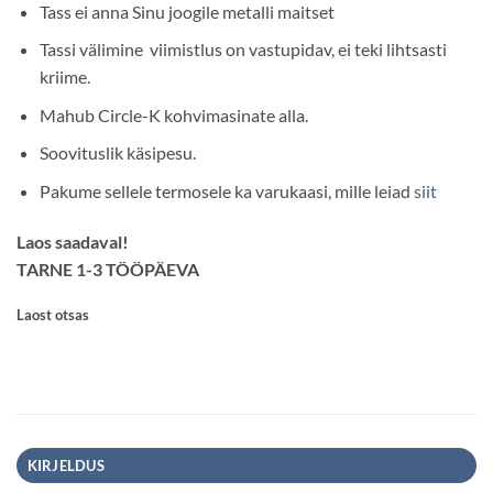
Tass ei anna Sinu joogile metalli maitset
Tassi välimine viimistlus on vastupidav, ei teki lihtsasti
kriime.
Mahub Circle-K kohvimasinate alla.
Soovituslik käsipesu.
Pakume sellele termosele ka varukaasi, mille leiad
siit
Laos saadaval!
TARNE 1-3 TÖÖPÄEVA
Laost otsas
KIRJELDUS