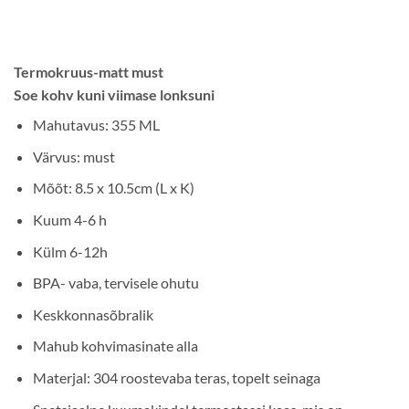
Termokruus-matt must
Soe kohv kuni viimase lonksuni
Mahutavus: 355 ML
Värvus: must
Mõõt: 8.5 x 10.5cm (L x K)
Kuum 4-6 h
Külm 6-12h
BPA- vaba, tervisele ohutu
Keskkonnasõbralik
Mahub kohvimasinate alla
Materjal: 304 roostevaba teras, topelt seinaga