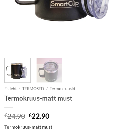
Esileht
/
TERMOSED
/
Termokruusid
Termokruus-matt must
Algne
Current
24.90
22.90
€
€
hind
price
Termokruus-matt must
oli:
is: