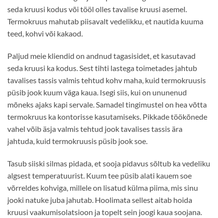
seda kruusi kodus või tööl olles tavalise kruusi asemel.
Termokruus mahutab piisavalt vedelikku, et nautida kuuma
teed, kohvi või kakaod.
Paljud meie kliendid on andnud tagasisidet, et kasutavad
seda kruusi ka kodus. Sest tihti lastega toimetades jahtub
tavalises tassis valmis tehtud kohv maha, kuid termokruusis
püsib jook kuum väga kaua. Isegi siis, kui on ununenud
mõneks ajaks kapi servale. Samadel tingimustel on hea võtta
termokruus ka kontorisse kasutamiseks. Pikkade töökõnede
vahel võib äsja valmis tehtud jook tavalises tassis ära
jahtuda, kuid termokruusis püsib jook soe.
Tasub siiski silmas pidada, et sooja pidavus sõltub ka vedeliku
algsest temperatuurist. Kuum tee püsib alati kauem soe
võrreldes kohviga, millele on lisatud külma piima, mis sinu
jooki natuke juba jahutab. Hoolimata sellest aitab hoida
kruusi vaakumisolatsioon ja topelt sein joogi kaua soojana.