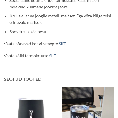
Spetsiaalne kuumakindel termostassi kaas, mis on
mõeldud kuumade jookide jaoks.
Kruus ei anna joogile metalli maitset. Ega võta külge teisi
erinevaid maitseid.
Soovituslik käsipesu!
Vaata põnevad kohvi retsepte
SIIT
Vaata kõiki termokruuse
SIIT
SEOTUD TOOTED