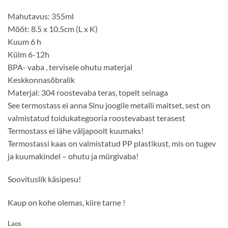
€24.90.
€22.90.
Mahutavus: 355ml
Mõõt: 8.5 x 10.5cm (L x K)
Kuum 6 h
Külm 6-12h
BPA- vaba , tervisele ohutu materjal
Keskkonnasõbralik
Materjal: 304 roostevaba teras, topelt seinaga
See termostass ei anna Sinu joogile metalli maitset, sest on
valmistatud toidukategooria roostevabast terasest
Termostass ei lähe väljapoolt kuumaks!
Termostassi kaas on valmistatud PP plastikust, mis on tugev
ja kuumakindel – ohutu ja mürgivaba!
Soovituslik käsipesu!
Kaup on kohe olemas, kiire tarne !
Laos