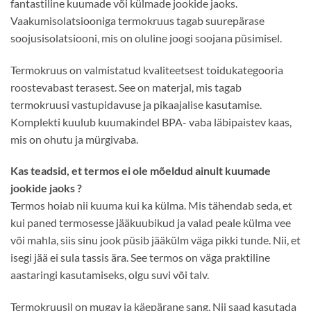
fantastiline kuumade või külmade jookide jaoks.
Vaakumisolatsiooniga termokruus tagab suurepärase
soojusisolatsiooni, mis on oluline joogi soojana püsimisel.
Termokruus on valmistatud kvaliteetsest toidukategooria
roostevabast terasest. See on materjal, mis tagab
termokruusi vastupidavuse ja pikaajalise kasutamise.
Komplekti kuulub kuumakindel BPA- vaba läbipaistev kaas,
mis on ohutu ja mürgivaba.
Kas teadsid, et termos ei ole mõeldud ainult kuumade
jookide jaoks ?
Termos hoiab nii kuuma kui ka külma. Mis tähendab seda, et
kui paned termosesse jääkuubikud ja valad peale külma vee
või mahla, siis sinu jook püsib jääkülm väga pikki tunde. Nii, et
isegi jää ei sula tassis ära. See termos on väga praktiline
aastaringi kasutamiseks, olgu suvi või talv.
Termokruusil on mugav ja käepärane sang. Nii saad kasutada