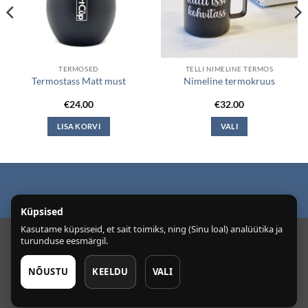
TERMOSED
TELLI NIMELINE TERMOS
Termostass Matt must
Nimeline termokruus
€
24.00
€
32.00
LISA KORVI
VALI
This
product
has
multiple
Puiduõlid ja vahad
Õhuniisutajad
variants.
Küpsised
The
Kasutame küpsiseid, et sait toimiks, ning (Sinu loal) analüütika ja
options
Info@smartcup.ee Tel: + 372 55 72 752
turunduse eesmärgil.
may
be
Copyright 2026 ©
SmartcupEesti OÜ
NÕUSTU
KEELDU
VALI
chosen
on
the