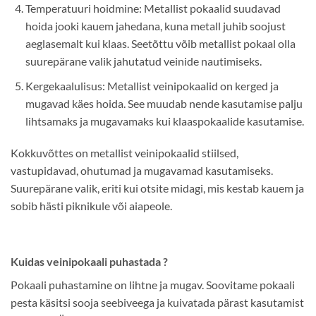
Temperatuuri hoidmine: Metallist pokaalid suudavad
hoida jooki kauem jahedana, kuna metall juhib soojust
aeglasemalt kui klaas. Seetõttu võib metallist pokaal olla
suurepärane valik jahutatud veinide nautimiseks.
Kergekaalulisus: Metallist veinipokaalid on kerged ja
mugavad käes hoida. See muudab nende kasutamise palju
lihtsamaks ja mugavamaks kui klaaspokaalide kasutamise.
Kokkuvõttes on metallist veinipokaalid stiilsed,
vastupidavad, ohutumad ja mugavamad kasutamiseks.
Suurepärane valik, eriti kui otsite midagi, mis kestab kauem ja
sobib hästi piknikule või aiapeole.
Kuidas veinipokaali puhastada ?
Pokaali puhastamine on lihtne ja mugav. Soovitame pokaali
pesta käsitsi sooja seebiveega ja kuivatada pärast kasutamist