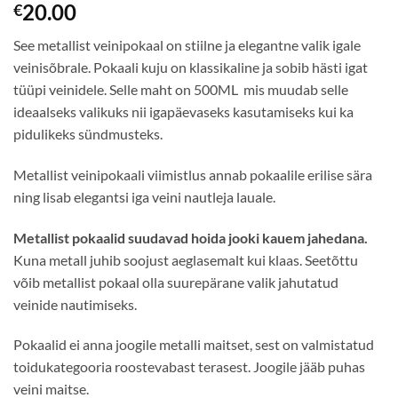
20.00
€
See metallist veinipokaal on stiilne ja elegantne valik igale
veinisõbrale. Pokaali kuju on klassikaline ja sobib hästi igat
tüüpi veinidele. Selle maht on 500ML mis muudab selle
ideaalseks valikuks nii igapäevaseks kasutamiseks kui ka
pidulikeks sündmusteks.
Metallist veinipokaali viimistlus annab pokaalile erilise sära
ning lisab elegantsi iga veini nautleja lauale.
Metallist pokaalid suudavad hoida jooki kauem jahedana.
Kuna metall juhib soojust aeglasemalt kui klaas. Seetõttu
võib metallist pokaal olla suurepärane valik jahutatud
veinide nautimiseks.
Pokaalid ei anna joogile metalli maitset, sest on valmistatud
toidukategooria roostevabast terasest. Joogile jääb puhas
veini maitse.