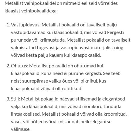
Metallist veinipokaalidel on mitmeid eeliseid võrreldes
klaasist veinipokaalidega:
Vastupidavus: Metallist pokaalid on tavaliselt palju
vastupidavamad kui klaaspokaalid, mis võivad kergesti
puruneda või kriimustuda. Metallist pokaalid on tavaliselt
valmistatud tugevast ja vastupidavast materjalist ning
võivad kesta palju kauem kui klaaspokaalid.
Ohutus: Metallist pokaalid on ohutumad kui
klaaspokaalid, kuna need ei purune kergesti. See teeb
neist suurepärase valiku õues või piknikul, kus
klaaspokaalid võivad olla ohtlikud.
Stiil: Metallist pokaalid näevad stiilsemad ja elegantsed
välja kui klaaspokaalid, mis võivad mõnikord tunduda
lihtsakoelised. Metallist pokaalid võivad olla kroomitud,
vase- või hõbedavärvi, mis annab neile elegantse
välimuse.