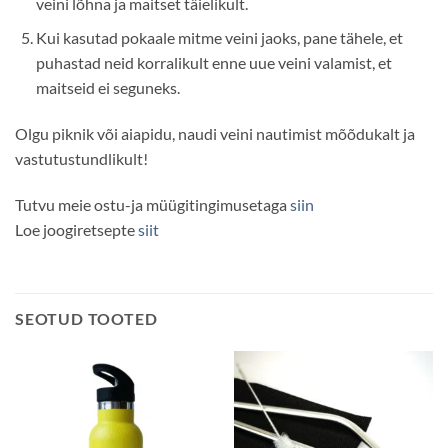
veini lõhna ja maitset täielikult.
Kui kasutad pokaale mitme veini jaoks, pane tähele, et
puhastad neid korralikult enne uue veini valamist, et
maitseid ei seguneks.
Olgu piknik või aiapidu, naudi veini nautimist mõõdukalt ja
vastutustundlikult!
Tutvu meie ostu-ja müügitingimusetaga
siin
Loe joogiretsepte
siit
SEOTUD TOOTED