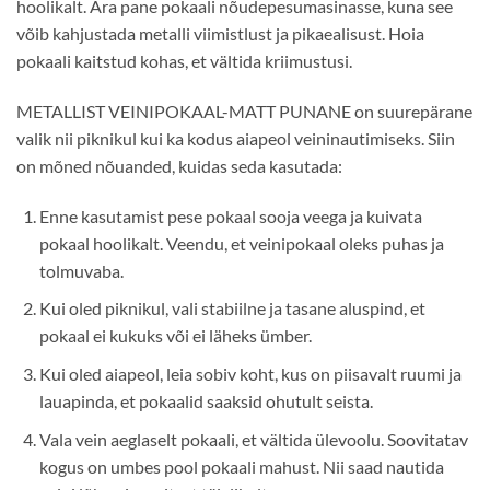
hoolikalt. Ära pane pokaali nõudepesumasinasse, kuna see
võib kahjustada metalli viimistlust ja pikaealisust. Hoia
pokaali kaitstud kohas, et vältida kriimustusi.
METALLIST VEINIPOKAAL-MATT PUNANE on suurepärane
valik nii piknikul kui ka kodus aiapeol veininautimiseks. Siin
on mõned nõuanded, kuidas seda kasutada:
Enne kasutamist pese pokaal sooja veega ja kuivata
pokaal hoolikalt. Veendu, et veinipokaal oleks puhas ja
tolmuvaba.
Kui oled piknikul, vali stabiilne ja tasane aluspind, et
pokaal ei kukuks või ei läheks ümber.
Kui oled aiapeol, leia sobiv koht, kus on piisavalt ruumi ja
lauapinda, et pokaalid saaksid ohutult seista.
Vala vein aeglaselt pokaali, et vältida ülevoolu. Soovitatav
kogus on umbes pool pokaali mahust. Nii saad nautida