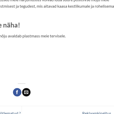
stmisest ja tegudest, mis aitavad kaasa kestlikumale ja rohelisema
e näha!
 mõju avaldab plastmass meie tervisele.
öötlematud ?
Reklaamkingitus