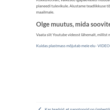
planeedi tulevikule. Alustame teadlikkuse tõ
maailmale.
Olge muutus, mida soovit
Vaata siit Youtube videost lähemalt, millist
Kuidas plastmass mõjutab meie elu- VIDEO
Kas teadsid, et papptopsid on ümbert