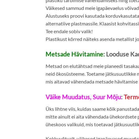
plastiku tarbimise vähendamiseks ning toe
Väikesed sammud meie igapäevaelus võivad 
Alustuseks proovi kasutada korduvkasutatav
alternatiive plastmassile. Klaasist kohvitas
Tee endale sobiv valik!
Plastikust kõrred näiteks asenda metallist jo
Metsade Hävitamine:
Looduse Ka
Metsad on elutähtsad meie planeedi tasakaa
neid ökosüsteeme. Toetame jätkusuutlikke 
mis aitavad vähendada metsade hävitamise 
Väike Muudatus, Suur Mõju
:
Termo
Üks lihtne viis, kuidas saame kõik panusta
mitte ainult ei aita vähendada ühekordsete pl
üheskoos valikuid, mis toetavad jätkusuutl
Kokkuvõtvalt, väikesed igapäevased muudat