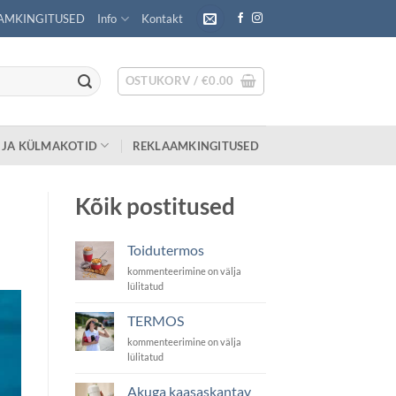
AMKINGITUSED
Info
Kontakt
OSTUKORV /
€
0.00
 JA KÜLMAKOTID
REKLAAMKINGITUSED
Kõik postitused
Toidutermos
T
kommenteerimine on välja
o
lülitatud
i
d
TERMOS
u
T
kommenteerimine on välja
t
E
lülitatud
e
R
r
M
Akuga kaasaskantav
m