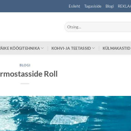
Esileht
Tagasiside
Blogi
REKLA
Otsi:
VÄIKE KÖÖGITEHNIKA
KOHVI-JA TEETASSID
KÜLMAKASTID
BLOGI
rmostasside Roll