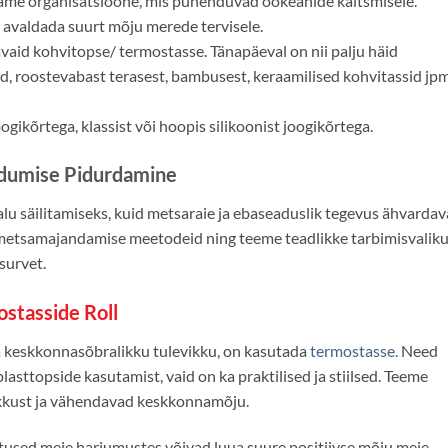
tame organisatsioone, mis pühenduvad ookeanide kaitsmisele.
avaldada suurt mõju merede tervisele.
aid kohvitopse/ termostasse. Tänapäeval on nii palju häid
sid, roostevabast terasest, bambusest, keraamilised kohvitassid jpm
ogikõrtega, klassist või hoopis silikoonist joogikõrtega.
dumise Pidurdamine
lu säilitamiseks, kuid metsaraie ja ebaseaduslik tegevus ähvarda
metsamajandamise meetodeid ning teeme teadlikke tarbimisvaliku
survet.
stasside Roll
da keskkonnasõbralikku tulevikku, on kasutada
termostasse.
Need
asttopside kasutamist, vaid on ka praktilised ja stiilsed. Teeme
ikkust ja vähendavad keskkonnamõju.
used meie harjumustes võivad luua suure positiivse mõju meie