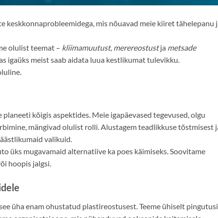
te keskkonnaprobleemidega, mis nõuavad meie kiiret tähelepanu j
e olulist teemat –
kliimamuutust
,
merereostust
ja
metsade
das igaüks meist saab aidata luua kestlikumat tulevikku.
luline.
 planeeti kõigis aspektides. Meie igapäevased tegevused, olgu
rbimine, mängivad olulist rolli. Alustagem teadlikkuse tõstmisest j
äästlikumaid valikuid.
to üks mugavamaid alternatiive ka poes käimiseks. Soovitame
i hoopis jalgsi.
idele
see üha enam ohustatud plastireostusest. Teeme ühiselt pingutusi