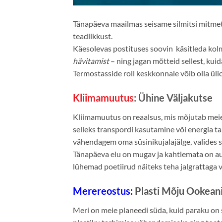
Tänapäeva maailmas seisame silmitsi mitme
teadlikkust.
Käesolevas postituses soovin käsitleda kolm
hävitamist
– ning jagan mõtteid sellest, kui
Termostasside roll keskkonnale võib olla ülio
Kliimamuutus
: Ühine Väljakutse
Kliimamuutus on reaalsus, mis mõjutab meie
selleks transpordi kasutamine või energia ta
vähendagem oma süsinikujalajälge, valides s
Tänapäeva elu on mugav ja kahtlemata on au
lühemad poetiirud näiteks teha jalgrattaga võ
Merereostus:
Plasti Mõju Ookean
Meri on meie planeedi süda, kuid paraku on 