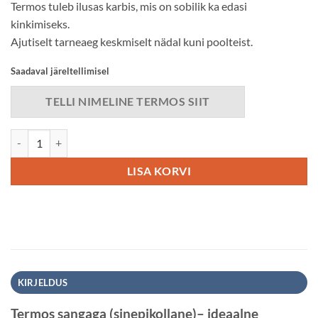
Termos tuleb ilusas karbis, mis on sobilik ka edasi
kinkimiseks.
Ajutiselt tarneaeg keskmiselt nädal kuni poolteist.
Saadaval järeltellimisel
TELLI NIMELINE TERMOS SIIT
Termos sangaga (sinepikollane) kogus
LISA KORVI
KIRJELDUS
Termos sangaga (sinepikollane)– ideaalne