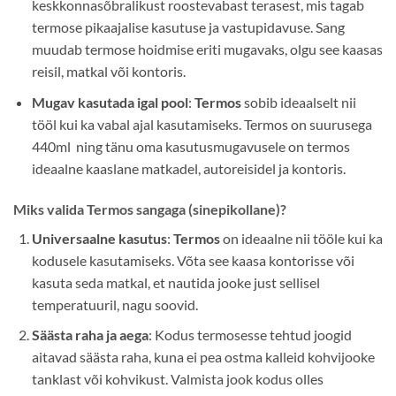
keskkonnasõbralikust roostevabast terasest, mis tagab
termose pikaajalise kasutuse ja vastupidavuse. Sang
muudab termose hoidmise eriti mugavaks, olgu see kaasas
reisil, matkal või kontoris.
Mugav kasutada igal pool
:
Termos
sobib ideaalselt nii
tööl kui ka vabal ajal kasutamiseks. Termos on suurusega
440ml ning tänu oma kasutusmugavusele on termos
ideaalne kaaslane matkadel, autoreisidel ja kontoris.
Miks valida Termos sangaga (sinepikollane)?
Universaalne kasutus
:
Termos
on ideaalne nii tööle kui ka
kodusele kasutamiseks. Võta see kaasa kontorisse või
kasuta seda matkal, et nautida jooke just sellisel
temperatuuril, nagu soovid.
Säästa raha ja aega
: Kodus termosesse tehtud joogid
aitavad säästa raha, kuna ei pea ostma kalleid kohvijooke
tanklast või kohvikust. Valmista jook kodus olles