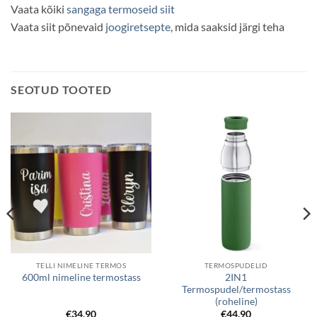
Vaata kõiki
sangaga termoseid siit
Vaata siit põnevaid
joogiretsepte
, mida saaksid järgi teha
SEOTUD TOOTED
TELLI NIMELINE TERMOS
TERMOSPUDELID
2IN1
600ml nimeline termostass
Termospudel/termostass
(roheline)
€
34.90
€
44.90