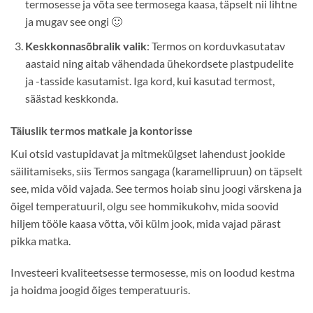
termosesse ja võta see termosega kaasa, täpselt nii lihtne
ja mugav see ongi 🙂
Keskkonnasõbralik valik
: Termos on korduvkasutatav
aastaid ning aitab vähendada ühekordsete plastpudelite
ja -tasside kasutamist. Iga kord, kui kasutad termost,
säästad keskkonda.
Täiuslik termos matkale ja kontorisse
Kui otsid vastupidavat ja mitmekülgset lahendust jookide
säilitamiseks, siis Termos sangaga (karamellipruun) on täpselt
see, mida võid vajada. See termos hoiab sinu joogi värskena ja
õigel temperatuuril, olgu see hommikukohv, mida soovid
hiljem tööle kaasa võtta, või külm jook, mida vajad pärast
pikka matka.
Investeeri kvaliteetsesse termosesse, mis on loodud kestma
ja hoidma joogid õiges temperatuuris.