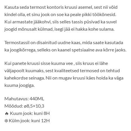
Kasuta seda termost kontoris kruusi asemel, sest nii võid
kindel olla, et sinu jook on soe ka peale pikki töökõnesid.
Kui armastate jääkohvi, siis selles tassis püsivad ka suvel
joogid mõnusalt külmad, isegi jää ei hakka kohe sulama.
Termostassil on disainitud uudne kaas, mida saate kasutada
ka joogikõrrega, selleks on kaanel spetsiaalne ava kõrre jaoks.
Kui panete kruusi sisse kuuma vee , siis kruus ei lähe
väljapoolt kuumaks, sest kvaliteetsed termosed on tehtud
kahekordse seinaga. Nii on mugav kruusi käes hoida ka väga
kuuma joogiga.
Mahutavus: 440ML
Mõõdud: ø8,5×10,3
🔥
Kuum jook: kuni 8H
❄️
Külm jook: kuni 12H