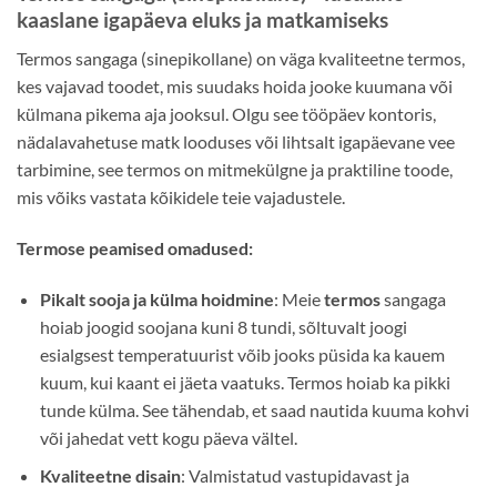
kaaslane igapäeva eluks ja matkamiseks
Termos sangaga (sinepikollane) on väga kvaliteetne termos,
kes vajavad toodet, mis suudaks hoida jooke kuumana või
külmana pikema aja jooksul. Olgu see tööpäev kontoris,
nädalavahetuse matk looduses või lihtsalt igapäevane vee
tarbimine, see termos on mitmekülgne ja praktiline toode,
mis võiks vastata kõikidele teie vajadustele.
Termose peamised omadused:
Pikalt sooja ja külma hoidmine
: Meie
termos
sangaga
hoiab joogid soojana kuni 8 tundi, sõltuvalt joogi
esialgsest temperatuurist võib jooks püsida ka kauem
kuum, kui kaant ei jäeta vaatuks. Termos hoiab ka pikki
tunde külma. See tähendab, et saad nautida kuuma kohvi
või jahedat vett kogu päeva vältel.
Kvaliteetne disain
: Valmistatud vastupidavast ja