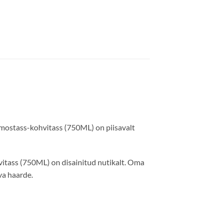
ermostass-kohvitass (750ML) on piisavalt
vitass (750ML) on disainitud nutikalt. Oma
va haarde.