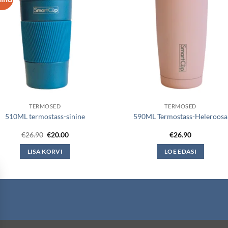
TERMOSED
TERMOSED
510ML termostass-sinine
590ML Termostass-Heleroosa
Algne
Current
€
26.90
€
20.00
€
26.90
hind
price
oli:
is:
LISA KORVI
LOE EDASI
€26.90.
€20.00.