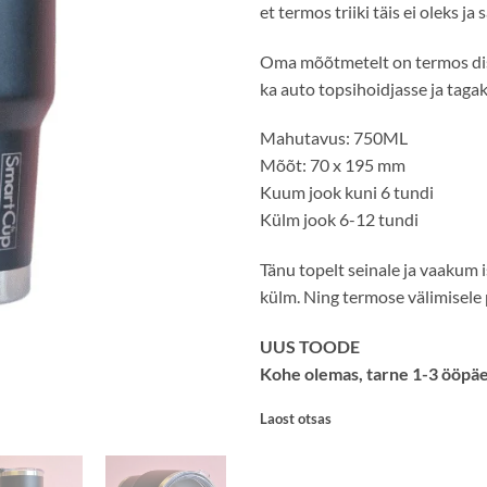
et termos triiki täis ei oleks 
Oma mõõtmetelt on termos dis
ka auto topsihoidjasse ja tag
Mahutavus: 750ML
Mõõt: 70 x 195 mm
Kuum jook kuni 6 tundi
Külm jook 6-12 tundi
Tänu topelt seinale ja vaakum 
külm. Ning termose välimisele p
UUS TOODE
Kohe olemas, tarne 1-3 ööpä
Laost otsas