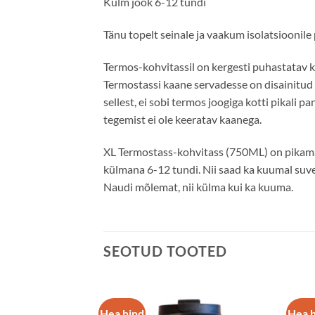
Külm jook 6-12 tundi
Tänu topelt seinale ja vaakum isolatsioonile
Termos-kohvitassil on kergesti puhastatav ka
Termostassi kaane servadesse on disainitud 
sellest, ei sobi termos joogiga kotti pikali 
tegemist ei ole keeratav kaanega.
XL Termostass-kohvitass (750ML) on pikamaa
külmana 6-12 tundi. Nii saad ka kuumal suve
Naudi mõlemat, nii külma kui ka kuuma.
SEOTUD TOOTED
Hea hind
Hea 