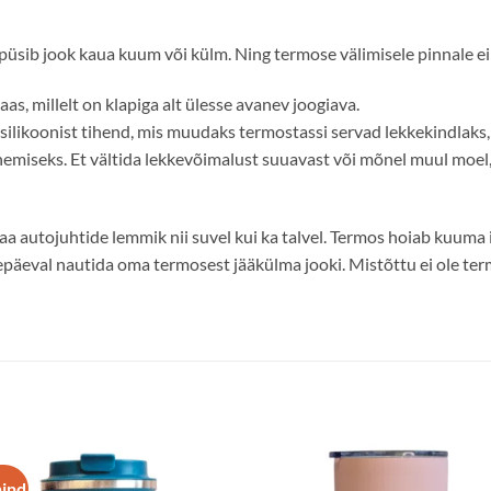
 püsib jook kaua kuum või külm. Ning termose välimisele pinnale ei
as, millelt on klapiga alt ülesse avanev joogiava.
silikoonist tihend, mis muudaks termostassi servad lekkekindlaks, 
panemiseks. Et vältida lekkevõimalust suuavast või mõnel muul moel, 
 autojuhtide lemmik nii suvel kui ka talvel. Termos hoiab kuuma 
päeval nautida oma termosest jääkülma jooki. Mistõttu ei ole termo
hind