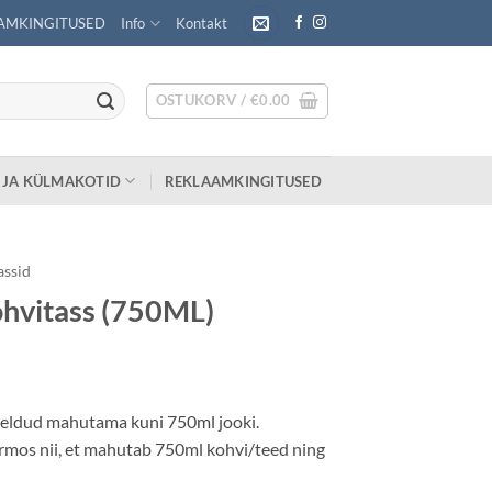
AMKINGITUSED
Info
Kontakt
OSTUKORV /
€
0.00
 JA KÜLMAKOTID
REKLAAMKINGITUSED
assid
hvitass (750ML)
õeldud mahutama kuni 750ml jooki.
rmos nii, et mahutab 750ml kohvi/teed ning