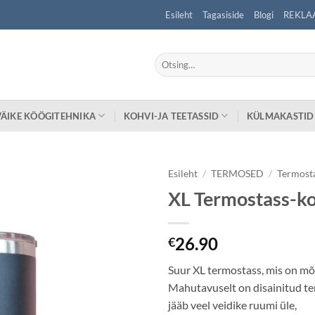
Esileht
Tagasiside
Blogi
REKLA
Otsi:
VÄIKE KÖÖGITEHNIKA
KOHVI-JA TEETASSID
KÜLMAKASTID
Esileht
/
TERMOSED
/
Termost
XL Termostass-ko
26.90
€
Suur XL termostass, mis on m
Mahutavuselt on disainitud te
jääb veel veidike ruumi üle,