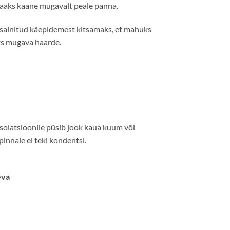
ja saaks kaane mugavalt peale panna.
ainitud käepidemest kitsamaks, et mahuks
aks mugava haarde.
isolatsioonile püsib jook kaua kuum või
innale ei teki kondentsi.
eva