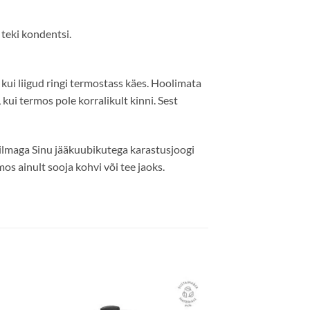
 teki kondentsi.
kui liigud ringi termostass käes. Hoolimata
kui termos pole korralikult kinni. Sest
ilmaga Sinu jääkuubikutega karastusjoogi
s ainult sooja kohvi või tee jaoks.