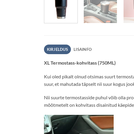
KIRJELDUS
LISAINFO
XL Termostass-kohvitass (750ML)
Kui oled pikalt olnud otsimas suurt termost
suur, et mahutada täpselt nii suur kogus jook
Nii suurte termostasside puhul võib olla pr
mõõtmetelt on kohvitass disainitud käepide