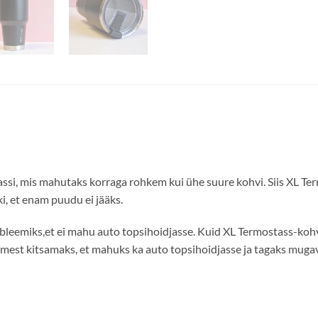
assi, mis mahutaks korraga rohkem kui ühe suure kohvi. Siis XL T
i, et enam puudu ei jääks.
obleemiks,et ei mahu auto topsihoidjasse. Kuid XL Termostass-koh
mest kitsamaks, et mahuks ka auto topsihoidjasse ja tagaks muga