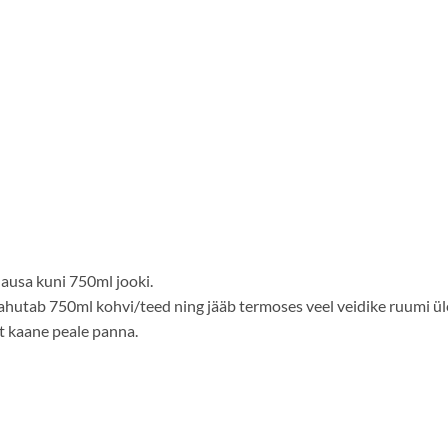
usa kuni 750ml jooki.
ahutab 750ml kohvi/teed ning jääb termoses veel veidike ruumi ül
alt kaane peale panna.