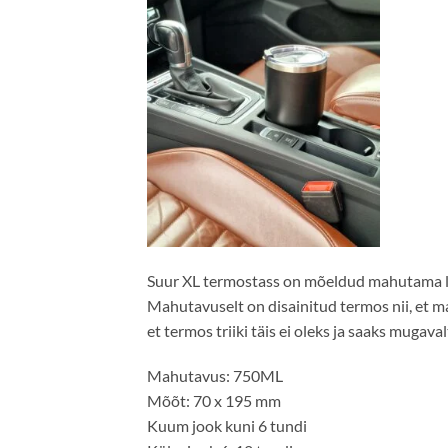
Suur XL termostass on mõeldud mahutama la
Mahutavuselt on disainitud termos nii, et m
et termos triiki täis ei oleks ja saaks mugav
Mahutavus: 750ML
Mõõt: 70 x 195 mm
Kuum jook kuni 6 tundi