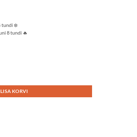
4 tundi
❄️
uni 8 tundi
🔥
heline) kogus
LISA KORVI