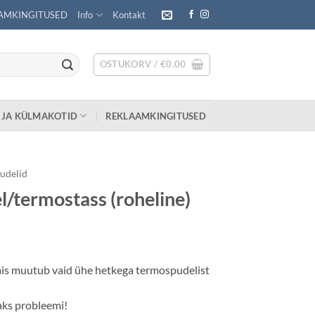
AMKINGITUSED
Info
Kontakt
OSTUKORV /
€
0.00
 JA KÜLMAKOTID
REKLAAMKINGITUSED
udelid
/termostass (roheline)
mis muutub vaid ühe hetkega termospudelist
aks probleemi!