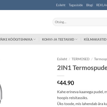
Esileht
Tagasiside
Blogi
REKLA
Otsi:
VÄIKE KÖÖGITEHNIKA
KOHVI-JA TEETASSID
KÜLMAKASTID
Esileht
/
TERMOSED
/
Termosp
2IN1 Termospudel
44.90
€
Kahe erineva kaanega pudel, 
hoopis reisitassiks.
Üks toode, mis lahendab ära k