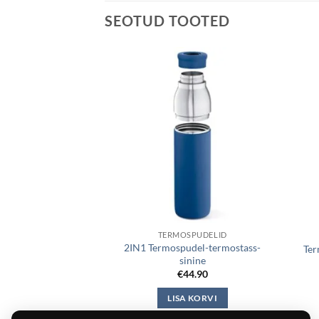
SEOTUD TOOTED
SPUDELID
TERMOSPUDELID
udel/termostass
2IN1 Termospudel-termostass-
Ter
alge)
sinine
4.90
€
44.90
 KORVI
LISA KORVI