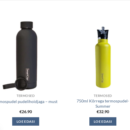
TERMOSED
TERMOSED
750ml Kõrrega termospudel-
mospudel pudelihoidjaga – must
Summer
€
26.90
€
32.90
LOE EDASI
LOE EDASI