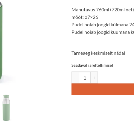
Mahutavus 760ml (720ml net)
mõõt: ø7×26
Pudel hoiab joogid külmana 2
Pudel hoiab joogid kuumana k
Tarneaeg keskmiselt nädal
Saadaval järeltellimisel
2IN1 Termospudel/termostass (ro