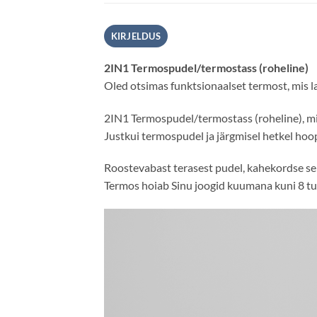
KIRJELDUS
2IN1 Termospudel/termostass (roheline)
Oled otsimas funktsionaalset termost, mis l
2IN1 Termospudel/termostass (roheline), mi
Justkui termospudel ja järgmisel hetkel hoo
Roostevabast terasest pudel, kahekordse sein
Termos hoiab Sinu joogid kuumana kuni 8 tun
Videoesitaja