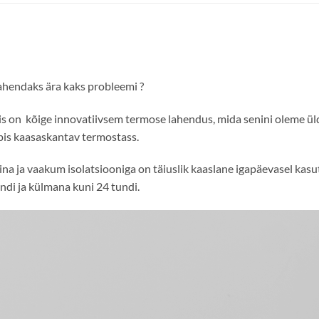
ahendaks ära kaks probleemi ?
s on kõige innovatiivsem termose lahendus, mida senini oleme ü
pis kaasaskantav termostass.
a ja vaakum isolatsiooniga on täiuslik kaaslane igapäevasel kasuta
di ja külmana kuni 24 tundi.