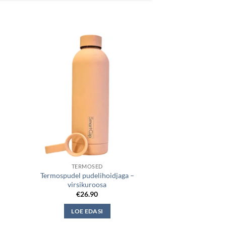
TERMOSED
Termospudel pudelihoidjaga –
virsikuroosa
€
26.90
LOE EDASI