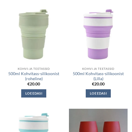
KOHVI-JA TEETASSID
KOHVI-JA TEETASSID
500ml Kohvitass-silikoonist
500ml Kohvitass-silikoonist
(roheline)
(Lilla)
€
20.00
€
20.00
LOE EDASI
LOE EDASI