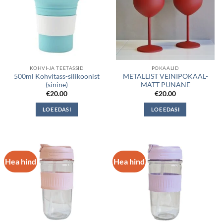
KOHVI-JA TEETASSID
POKAALID
500ml Kohvitass-silikoonist
METALLIST VEINIPOKAAL-
(sinine)
MATT PUNANE
€
20.00
€
20.00
LOE EDASI
LOE EDASI
Hea hind
Hea hind