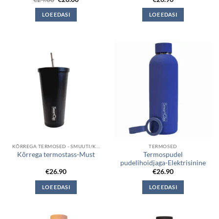
hind
price
oli:
is:
LOE EDASI
LOE EDASI
€24.00.
€20.00.
KÕRREGA TERMOSED - SMUUTI/KOKTEIL
TERMOSED
Termospudel
Kõrrega termostass-Must
pudelihoidjaga-Elektrisinine
€
26.90
€
26.90
LOE EDASI
LOE EDASI