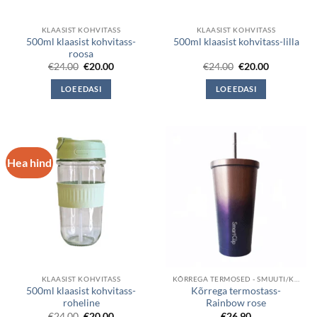
KLAASIST KOHVITASS
KLAASIST KOHVITASS
500ml klaasist kohvitass-
500ml klaasist kohvitass-lilla
roosa
Algne
Current
Algne
Current
€
24.00
€
20.00
€
24.00
€
20.00
hind
price
hind
price
oli:
is:
oli:
is:
LOE EDASI
LOE EDASI
€24.00.
€20.00.
€24.00.
€20.00.
Hea hind
KLAASIST KOHVITASS
KÕRREGA TERMOSED - SMUUTI/KOKTEIL
500ml klaasist kohvitass-
Kõrrega termostass-
roheline
Rainbow rose
Algne
Current
€
24.00
€
20.00
€
26.90