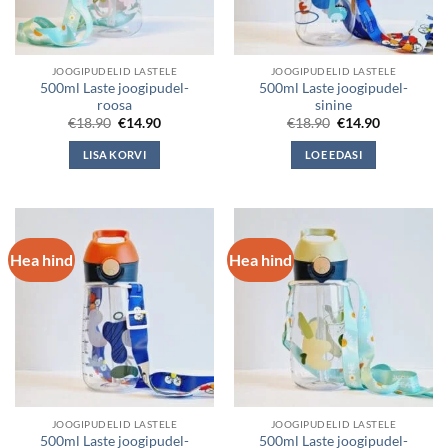
JOOGIPUDELID LASTELE
JOOGIPUDELID LASTELE
500ml Laste joogipudel-
500ml Laste joogipudel-
roosa
sinine
Algne
Current
Algne
Current
€
18.90
€
14.90
€
18.90
€
14.90
hind
price
hind
price
oli:
is:
oli:
is:
LISA KORVI
LOE EDASI
€18.90.
€14.90.
€18.90.
€14.90.
Hea hind
Hea hind
JOOGIPUDELID LASTELE
JOOGIPUDELID LASTELE
500ml Laste joogipudel-
500ml Laste joogipudel-