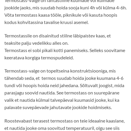
Termostass-Valge on fantastiline kuumade või külmade
jookide jaoks, mis suudab hoida sooja kuni 4h või külma 4-6h.
Võta termostass kaasa tööle, piknikule või kasuta hoopis
kodus kohvitassina tavalise kruusi asemel.
Termostassile on disainitud stiilne läbipaistev kaas, et
teaksite palju vedelikku alles on.
Termostass ei sobi pikali kotti panemiseks. Selleks soovitame
keeratava korgiga termospudeleid.
Termostass-valge on topeltseina konstruktsiooniga, mis
tähendab seda, et termos suudab hoida jooke kuumana 4-6
tundi või hoopis hoida neid jahedana. Sõltuvalt joogist, mida
parasjagu soovid nautida. See termostass on suurepärane
valik et nautida külmal talvepäeval kuumasid jooke, kui ka
palavate suvepäevade jahutavate jookide hoidmiseks.
Roostevabast terasest termostass on teie ideaalne kaaslane,
et nautida jooke oma soovitud temperatuuril, olgu see siis