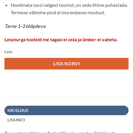
Hoolimata tassi valgest toonist, on seda lihtne puhastada.
Termose välimine pind ei ima endasse mustust.
Tarne 1-3 tööpäeva
Leiunurga tooteid me tagasi ei osta ja ümber ei vaheta.
Laos
LISA KORVI
KIRJELDUS
LISAINFO