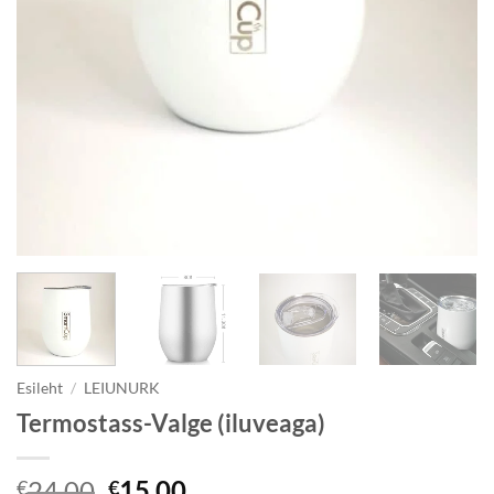
Esileht
/
LEIUNURK
Termostass-Valge (iluveaga)
Algne
Current
24.00
15.00
€
€