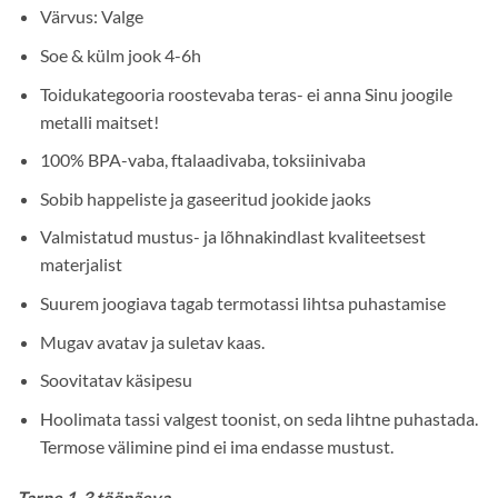
Värvus: Valge
Soe & külm jook 4-6h
Toidukategooria roostevaba teras- ei anna Sinu joogile
metalli maitset!
100% BPA-vaba, ftalaadivaba, toksiinivaba
Sobib happeliste ja gaseeritud jookide jaoks
Valmistatud mustus- ja lõhnakindlast kvaliteetsest
materjalist
Suurem joogiava tagab termotassi lihtsa puhastamise
Mugav avatav ja suletav kaas.
Soovitatav käsipesu
Hoolimata tassi valgest toonist, on seda lihtne puhastada.
Termose välimine pind ei ima endasse mustust.
Tarne 1-3 tööpäeva