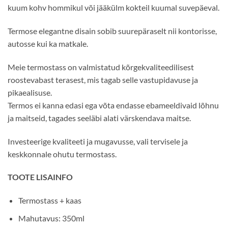
kuum kohv hommikul või jääkülm kokteil kuumal suvepäeval.
Termose elegantne disain sobib suurepäraselt nii kontorisse,
autosse kui ka matkale.
Meie termostass on valmistatud kõrgekvaliteedilisest
roostevabast terasest, mis tagab selle vastupidavuse ja
pikaealisuse.
Termos ei kanna edasi ega võta endasse ebameeldivaid lõhnu
ja maitseid, tagades seeläbi alati värskendava maitse.
Investeerige kvaliteeti ja mugavusse, vali tervisele ja
keskkonnale ohutu termostass.
TOOTE LISAINFO
Termostass + kaas
Mahutavus: 350ml