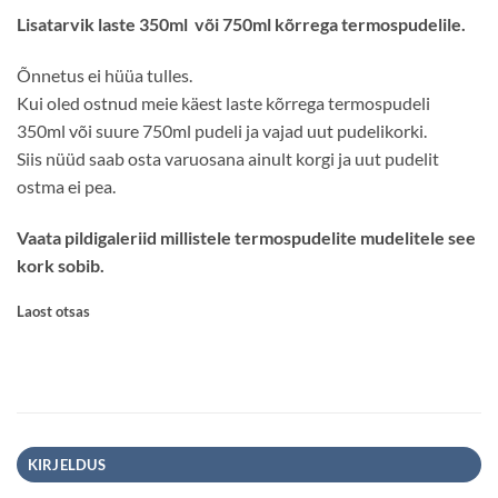
Lisatarvik laste 350ml või 750ml kõrrega termospudelile.
Õnnetus ei hüüa tulles.
Kui oled ostnud meie käest laste kõrrega termospudeli
350ml või suure 750ml pudeli ja vajad uut pudelikorki.
Siis nüüd saab osta varuosana ainult korgi ja uut pudelit
ostma ei pea.
Vaata pildigaleriid millistele termospudelite mudelitele see
kork sobib.
Laost otsas
KIRJELDUS