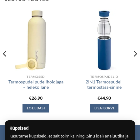
TERMOSED
TERMOSPUDELID
Termospudel pudelihoidjaga
2IN1 Termospudel-
– helekollane
termostass-sinine
€
26.90
€
44.90
LOE EDASI
LISA KORVI
Küpsised
Kasutame küpsiseid, et sait toimiks, ning (Sinu loal) analüütika ja
Puiduõlid ja vahad
Õhuniisutajad