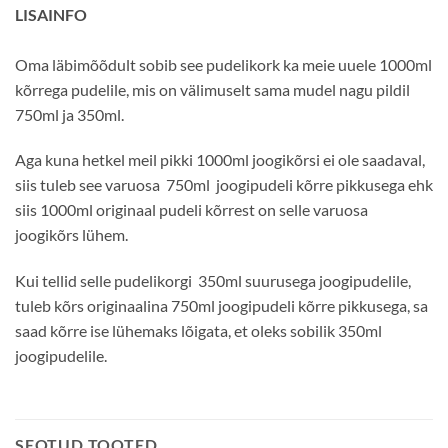
LISAINFO
Oma läbimõõdult sobib see pudelikork ka meie uuele 1000ml
kõrrega pudelile, mis on välimuselt sama mudel nagu pildil
750ml ja 350ml.
Aga kuna hetkel meil pikki 1000ml joogikõrsi ei ole saadaval,
siis tuleb see varuosa 750ml joogipudeli kõrre pikkusega ehk
siis 1000ml originaal pudeli kõrrest on selle varuosa
joogikõrs lühem.
Kui tellid selle pudelikorgi 350ml suurusega joogipudelile,
tuleb kõrs originaalina 750ml joogipudeli kõrre pikkusega, sa
saad kõrre ise lühemaks lõigata, et oleks sobilik 350ml
joogipudelile.
SEOTUD TOOTED