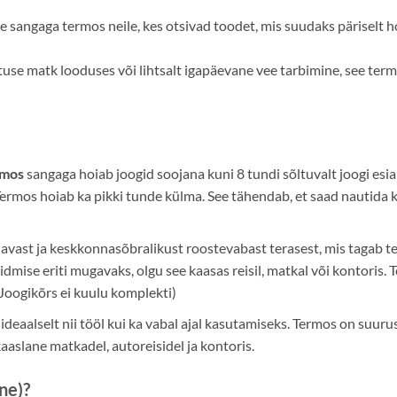
e sangaga termos neile, kes otsivad toodet, mis suudaks päriselt
use matk looduses või lihtsalt igapäevane vee tarbimine, see term
rmos
sangaga hoiab joogid soojana kuni 8 tundi sõltuvalt joogi esi
Termos hoiab ka pikki tunde külma. See tähendab, et saad nautida
avast ja keskkonnasõbralikust roostevabast terasest, mis tagab te
ise eriti mugavaks, olgu see kaasas reisil, matkal või kontoris. 
(Joogikõrs ei kuulu komplekti)
ideaalselt nii tööl kui ka vabal ajal kasutamiseks. Termos on suu
slane matkadel, autoreisidel ja kontoris.
ne)?