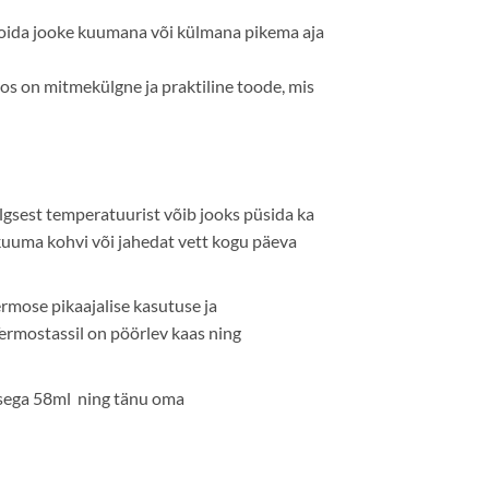
 hoida jooke kuumana või külmana pikema aja
os on mitmekülgne ja praktiline toode, mis
algsest temperatuurist võib jooks püsida ka
 kuuma kohvi või jahedat vett kogu päeva
rmose pikaajalise kasutuse ja
Termostassil on pöörlev kaas ning
rusega 58ml ning tänu oma