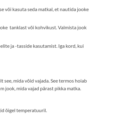
se või kasuta seda matkal, et nautida jooke
oke tanklast või kohvikust. Valmista jook
te ja -tasside kasutamist. Iga kord, kui
lt see, mida võid vajada. See termos hoiab
lm jook, mida vajad pärast pikka matka.
d õigel temperatuuril.