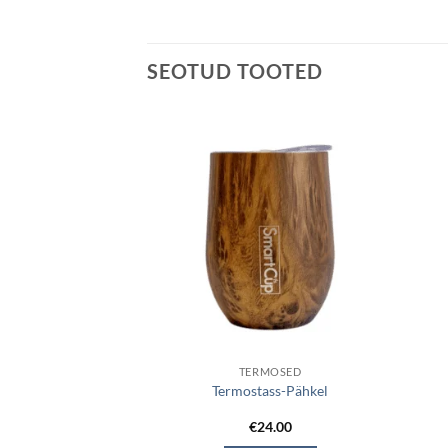
SEOTUD TOOTED
UNURK
TERMOSED
ohvitass (750ML)-
Termostass-Pähkel
oosa
Algne
Current
0
€
20.00
€
24.00
hind
price