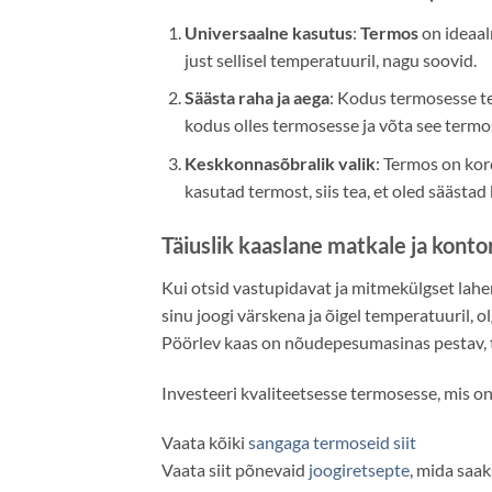
Universaalne kasutus
:
Termos
on ideaal
just sellisel temperatuuril, nagu soovid.
Säästa raha ja aega
: Kodus termosesse te
kodus olles termosesse ja võta see termos
Keskkonnasõbralik valik
: Termos on kor
kasutad termost, siis tea, et oled säästa
Täiuslik kaaslane matkale ja konto
Kui otsid vastupidavat ja mitmekülgset lahen
sinu joogi värskena ja õigel temperatuuril, 
Pöörlev kaas on nõudepesumasinas pestav, 
Investeeri kvaliteetsesse termosesse, mis o
Vaata kõiki
sangaga termoseid siit
Vaata siit põnevaid
joogiretsepte
, mida saak