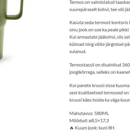
Termos on valmistatud taaskas
suurepäraselt kohvi, tee või jä
Kasuta seda termost kontoris kr
sinu jook on soe ka peale pikki
Kui armastate jääkohvi, siis se
külmad ning võite järgmisel päe
sulanud.
Termostassil on disainitud 360
joogikõrrega, selleks on kaanel
Kui panete kruusi sisse kuuma v
sest kvaliteetsed termosed on
kruusi käes hoida ka väga kuu
Mahutavus: 580ML
Mõõdud: ø8,5×17,3
🔥
Kuum jook: kuni 8H