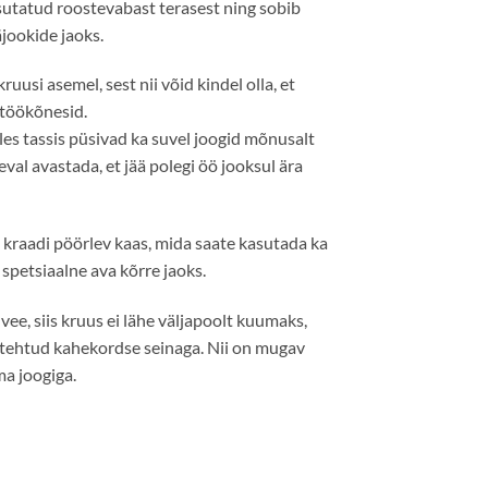
utatud roostevabast terasest ning sobib
äjookide jaoks.
uusi asemel, sest nii võid kindel olla, et
 töökõnesid.
lles tassis püsivad ka suvel joogid mõnusalt
val avastada, et jää polegi öö jooksul ära
 kraadi pöörlev kaas, mida saate kasutada ka
 spetsiaalne ava kõrre jaoks.
ee, siis kruus ei lähe väljapoolt kuumaks,
 tehtud kahekordse seinaga. Nii on mugav
ma joogiga.