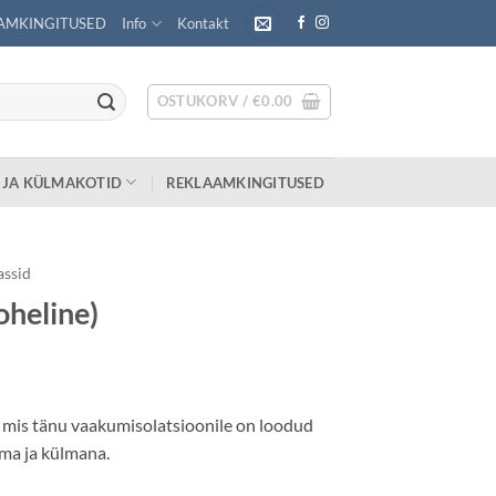
AMKINGITUSED
Info
Kontakt
OSTUKORV /
€
0.00
 JA KÜLMAKOTID
REKLAAMKINGITUSED
assid
heline)
 mis tänu vaakumisolatsioonile on loodud
ma ja külmana.