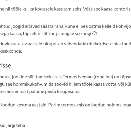
ne nii tööle kui ka kodusele kasutamiseks. Võta see kaasa kontoris
htud joogid aitavad säästa raha, kuna ei pea ostma kalleid kohvijo
ega kaasa, täpselt nii lihtne ja mugav see ongi 🙂
duvkasutatav aastaid ning aitab vähendada ühekordsete plastpudeli
d keskkonda.
risse
dust jookide säilitamiseks, siis Termos Neman (roheline) on täpse
olgu see hommikukohv, mida soovid hiljem tööle kaasa võtta, või kü
termos ennast palume pesta käsipesuna.
n loodud kestma aastaid. Parim termos, mis on loodud hoidma joogi
sid järgi teha