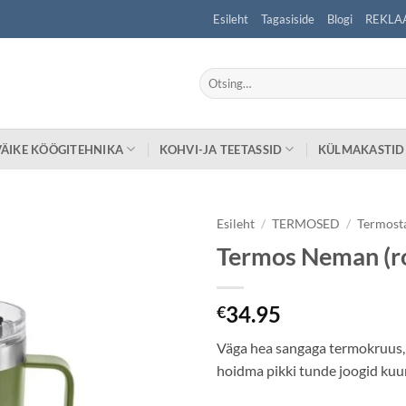
Esileht
Tagasiside
Blogi
REKLA
Otsi:
VÄIKE KÖÖGITEHNIKA
KOHVI-JA TEETASSID
KÜLMAKASTID
Esileht
/
TERMOSED
/
Termost
Termos Neman (ro
34.95
€
Väga hea sangaga termokruus,
hoidma pikki tunde joogid kuu