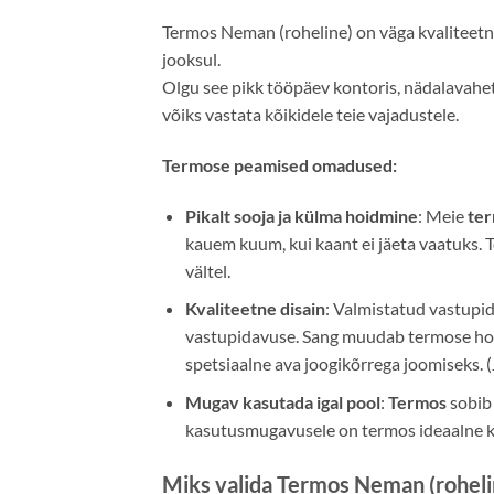
Termos Neman (roheline) on väga kvaliteetn
jooksul.
Olgu see pikk tööpäev kontoris, nädalavahet
võiks vastata kõikidele teie vajadustele.
Termose peamised omadused:
Pikalt sooja ja külma hoidmine
: Meie
te
kauem kuum, kui kaant ei jäeta vaatuks. 
vältel.
Kvaliteetne disain
: Valmistatud vastupid
vastupidavuse. Sang muudab termose hoidm
spetsiaalne ava joogikõrrega joomiseks. 
Mugav kasutada igal pool
:
Termos
sobib 
kasutusmugavusele on termos ideaalne kaa
Miks valida Termos Neman (roheli