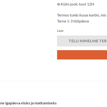
❄️
Külm jook: kuni 12H
Termos tuleb ilusas karbis, mis
Tarne 1-3 tööpäeva
Laos
TELLI NIMELINE TE
ane igapäeva eluks ja matkamiseks