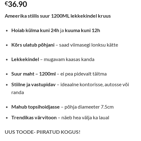
36.90
€
Ameerika stiilis suur 1200ML lekkekindel kruus
Hoiab külma kuni 24h
ja
kuuma kuni 12h
Kõrs ulatub põhjani
– saad viimasegi lonksu kätte
Lekkekindel
– mugavam kaasas kanda
Suur maht – 1200ml
– ei pea pidevalt täitma
Stiilne ja vastupidav
– ideaalne kontorisse, autosse või
randa
Mahub topsihoidjasse
– põhja diameeter 7.5cm
Trendikas värvitoon
– näeb hea välja ka laual
UUS TOODE- PIIRATUD KOGUS!