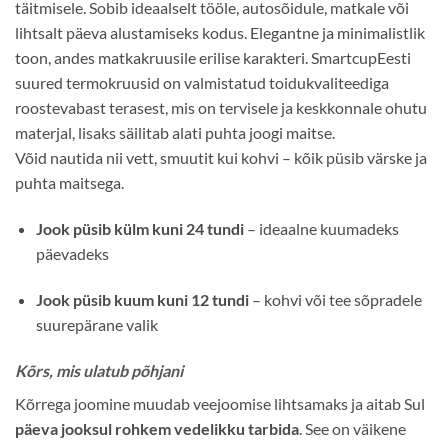
täitmisele. Sobib ideaalselt tööle, autosõidule, matkale või
lihtsalt päeva alustamiseks kodus. Elegantne ja minimalistlik
toon, andes matkakruusile erilise karakteri. SmartcupEesti
suured termokruusid on valmistatud toidukvaliteediga
roostevabast terasest, mis on tervisele ja keskkonnale ohutu
materjal, lisaks säilitab alati puhta joogi maitse.
Võid nautida nii vett, smuutit kui kohvi – kõik püsib värske ja
puhta maitsega.
Jook püsib külm kuni 24 tundi
– ideaalne kuumadeks
päevadeks
Jook püsib kuum kuni 12 tundi
– kohvi või tee sõpradele
suurepärane valik
Kõrs, mis ulatub põhjani
Kõrrega joomine muudab veejoomise lihtsamaks ja aitab Sul
päeva jooksul rohkem vedelikku tarbida
. See on väikene