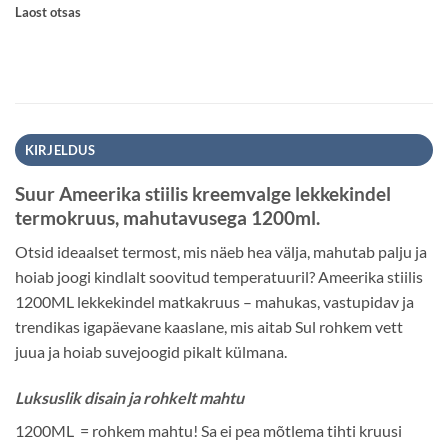
Laost otsas
KIRJELDUS
Suur Ameerika stiilis kreemvalge lekkekindel
termokruus, mahutavusega 1200ml.
Otsid ideaalset termost, mis näeb hea välja, mahutab palju ja
hoiab joogi kindlalt soovitud temperatuuril? Ameerika stiilis
1200ML lekkekindel matkakruus – mahukas, vastupidav ja
trendikas igapäevane kaaslane, mis aitab Sul rohkem vett
juua ja hoiab suvejoogid pikalt külmana.
Luksuslik disain ja rohkelt mahtu
1200ML = rohkem mahtu! Sa ei pea mõtlema tihti kruusi