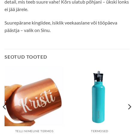
detail, mis teeb suure vahe! Kõrs ulatub põhjani – ükski lonks
ei jää järele.
Suurepärane kingiidee, isiklik veekaaslane või tööpäeva
päästja – valik on Sinu.
SEOTUD TOOTED
TELLI NIMELINE TERMOS
TERMOSED