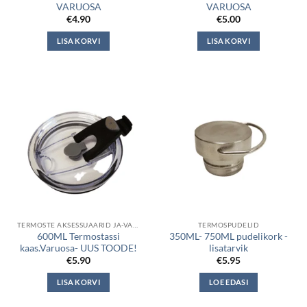
VARUOSA
VARUOSA
€
4.90
€
5.00
LISA KORVI
LISA KORVI
TERMOSTE AKSESSUAARID JA-VARUOSAD
TERMOSPUDELID
600ML Termostassi
350ML- 750ML pudelikork -
kaas.Varuosa- UUS TOODE!
lisatarvik
€
5.90
€
5.95
LISA KORVI
LOE EDASI