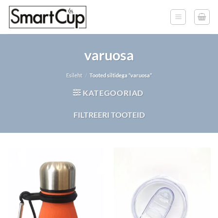
Skip
to
content
varuosa
Esileht
/
Tooted siltidega “varuosa”
KATEGOORIAD
FILTREERI TOOTEID