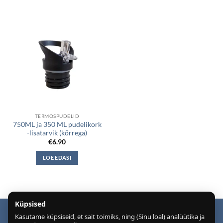
TERMOSPUDELID
750ML ja 350 ML pudelikork
-lisatarvik (kõrrega)
€
6.90
LOE EDASI
Küpsised
Kasutame küpsiseid, et sait toimiks, ning (Sinu loal) analüütika ja
Puiduõlid ja vahad
Õhuniisutajad