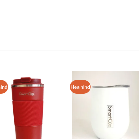
hind
Hea hind