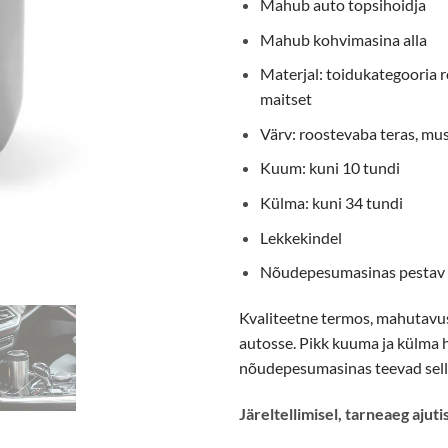
Mahub auto topsihoidja
Mahub kohvimasina alla
Materjal: toidukategooria ro
maitset
Värv: roostevaba teras, mu
Kuum: kuni 10 tundi
Külma: kuni 34 tundi
Lekkekindel
Nõudepesumasinas pestav
Kvaliteetne termos, mahutavuse
autosse. Pikk kuuma ja külma 
nõudepesumasinas teevad selles
Järeltellimisel, tarneaeg ajuti