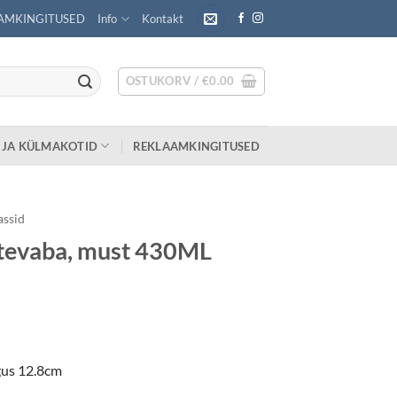
AMKINGITUSED
Info
Kontakt
OSTUKORV /
€
0.00
 JA KÜLMAKOTID
REKLAAMKINGITUSED
assid
tevaba, must 430ML
gus 12.8cm