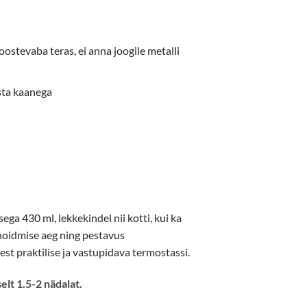
ostevaba teras, ei anna joogile metalli
sta kaanega
ga 430 ml, lekkekindel nii kotti, kui ka
hoidmise aeg ning pestavus
t praktilise ja vastupidava termostassi.
selt 1.5-2 nädalat.