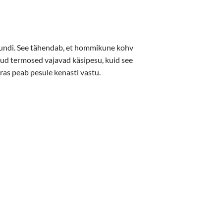
 tundi. See tähendab, et hommikune kohv
ljud termosed vajavad käsipesu, kuid see
eras peab pesule kenasti vastu.