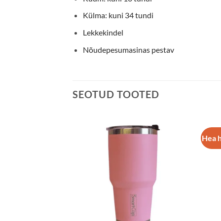
Külma: kuni 34 tundi
Lekkekindel
Nõudepesumasinas pestav
SEOTUD TOOTED
Hea 