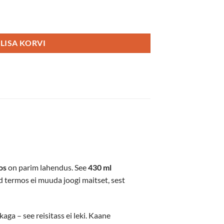
0ML kogus
LISA KORVI
os
on parim lahendus. See
430 ml
d termos ei muuda joogi maitset, sest
aga – see reisitass ei leki. Kaane