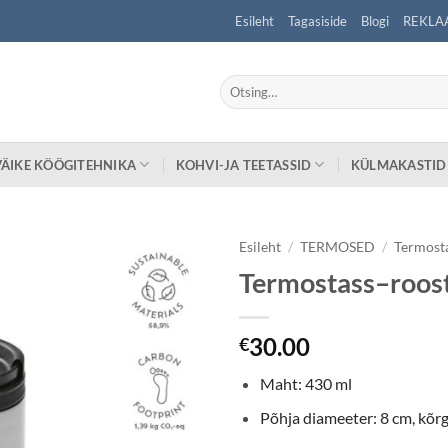
Esileht
Tagasiside
Blogi
REKLA
Otsi:
VÄIKE KÖÖGITEHNIKA
KOHVI-JA TEETASSID
KÜLMAKASTID
Esileht
/
TERMOSED
/
Termost
Termostass–roos
30.00
€
Maht: 430 ml
Põhja diameeter: 8 cm, kõr