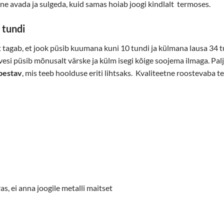
tne avada ja sulgeda, kuid samas hoiab joogi kindlalt termoses.
 tundi
ht tagab, et jook püsib kuumana kuni 10 tundi ja külmana lausa 34
vesi püsib mõnusalt värske ja külm isegi kõige soojema ilmaga. Pa
pestav
, mis teeb hoolduse eriti lihtsaks. Kvaliteetne roostevaba t
s, ei anna joogile metalli maitset