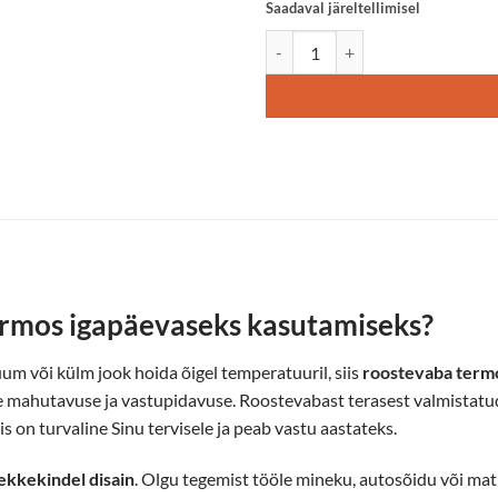
Saadaval järeltellimisel
Termostass–roostevaba, must 43
ermos igapäevaseks kasutamiseks?
uum või külm jook hoida õigel temperatuuril, siis
roostevaba term
ise mahutavuse ja vastupidavuse. Roostevabast terasest valmistatu
s on turvaline Sinu tervisele ja peab vastu aastateks.
lekkekindel disain
. Olgu tegemist tööle mineku, autosõidu või matk