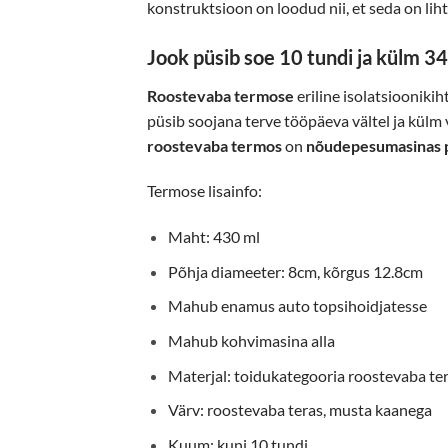
konstruktsioon on loodud nii, et seda on lih
Jook püsib soe 10 tundi ja külm 34
Roostevaba termose
eriline isolatsiooniki
püsib soojana terve tööpäeva vältel ja külm 
roostevaba termos
on
nõudepesumasinas 
Termose lisainfo:
Maht: 430 ml
Põhja diameeter: 8cm, kõrgus 12.8cm
Mahub enamus auto topsihoidjatesse
Mahub kohvimasina alla
Materjal: toidukategooria roostevaba tera
Värv: roostevaba teras, musta kaanega
Kuum: kuni 10 tundi