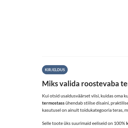
KIRJELDUS
Miks valida roostevaba t
Kui otsid usaldusväärset viisi, kuidas oma k
termostass
ühendab stiilse disaini, praktil
kasutusel on ainult toidukategooria teras, mi
Selle toote üks suurimaid eeliseid on 100%