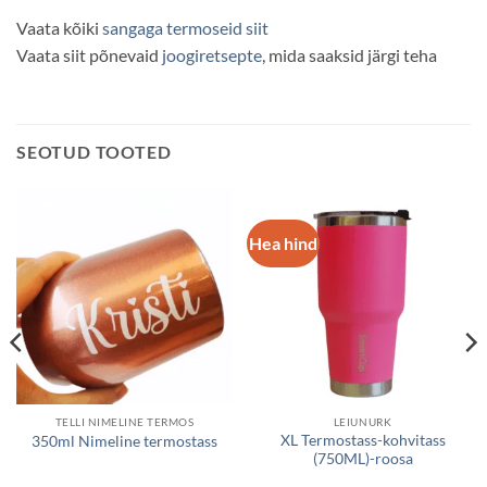
Vaata kõiki
sangaga termoseid siit
Vaata siit põnevaid
joogiretsepte
, mida saaksid järgi teha
SEOTUD TOOTED
Hea hind
TELLI NIMELINE TERMOS
LEIUNURK
XL Termostass-kohvitass
350ml Nimeline termostass
(750ML)-roosa