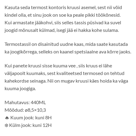
Kasuta seda termost kontoris kruusi asemel, sest nii võid
kindel olla, et sinu jook on soe ka peale pikki töökõnesid.
Kui armastate jääkohvi, siis selles tassis püsivad ka suvel
joogid mõnusalt külmad, isegi jää ei hakka kohe sulama.
Termostassil on disainitud uudne kaas, mida saate kasutada
ka joogikõrrega, selleks on kaanel spetsiaalne ava kõrre jaoks.
Kui panete kruusi sisse kuuma vee , siis kruus ei lähe
väljapoolt kuumaks, sest kvaliteetsed termosed on tehtud
kahekordse seinaga. Nii on mugav kruusi käes hoida ka väga
kuuma joogiga.
Mahutavus: 440ML
Mõõdud: ø8,5×10,3
🔥
Kuum jook: kuni 8H
❄️
Külm jook: kuni 12H