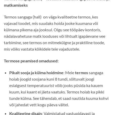
matkamiseks
Termos sangaga (hall) on väga kvaliteetne termos, kes
vajavad toodet, mis suudaks hoida jooke kuumana või
külmana pikema aja jooksul. Olgu see tööpäev kontoris,
nädalavahetuse matk looduses või lihtsalt igapäevane vee
tarbimine, see termos on mitmekülgne ja praktiline toode,
mis võiks vastata kõikidele teie vajadustele.
Termose peamised omadused:
Pikalt sooja ja külma hoidmine
: Meie
termos
sangaga
hoiab joogid soojana kuni 8 tundi, sõltuvalt joogi
esialgsest temperatuurist võib jooks püsida ka kauem
kuum, kui kaant ei jäeta vaatuks. Termos hoiab ka pikki
tunde külma. See tähendab, et saad nautida kuuma kohvi
või jahedat vett kogu päeva vältel.
Kvaliteetne disain
: Valmistatud vastupidavast ja