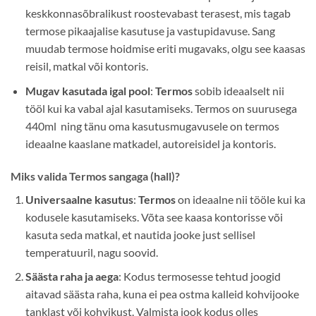
keskkonnasõbralikust roostevabast terasest, mis tagab
termose pikaajalise kasutuse ja vastupidavuse. Sang
muudab termose hoidmise eriti mugavaks, olgu see kaasas
reisil, matkal või kontoris.
Mugav kasutada igal pool
:
Termos
sobib ideaalselt nii
tööl kui ka vabal ajal kasutamiseks. Termos on suurusega
440ml ning tänu oma kasutusmugavusele on termos
ideaalne kaaslane matkadel, autoreisidel ja kontoris.
Miks valida Termos sangaga (hall)?
Universaalne kasutus
:
Termos
on ideaalne nii tööle kui ka
kodusele kasutamiseks. Võta see kaasa kontorisse või
kasuta seda matkal, et nautida jooke just sellisel
temperatuuril, nagu soovid.
Säästa raha ja aega
: Kodus termosesse tehtud joogid
aitavad säästa raha, kuna ei pea ostma kalleid kohvijooke
tanklast või kohvikust. Valmista jook kodus olles