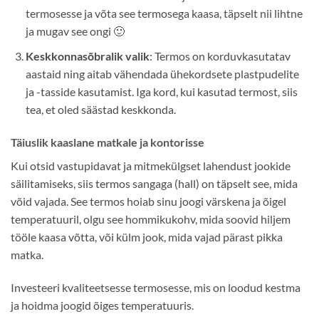
termosesse ja võta see termosega kaasa, täpselt nii lihtne
ja mugav see ongi 🙂
Keskkonnasõbralik valik
: Termos on korduvkasutatav
aastaid ning aitab vähendada ühekordsete plastpudelite
ja -tasside kasutamist. Iga kord, kui kasutad termost, siis
tea, et oled säästad keskkonda.
Täiuslik kaaslane matkale ja kontorisse
Kui otsid vastupidavat ja mitmekülgset lahendust jookide
säilitamiseks, siis termos sangaga (hall) on täpselt see, mida
võid vajada. See termos hoiab sinu joogi värskena ja õigel
temperatuuril, olgu see hommikukohv, mida soovid hiljem
tööle kaasa võtta, või külm jook, mida vajad pärast pikka
matka.
Investeeri kvaliteetsesse termosesse, mis on loodud kestma
ja hoidma joogid õiges temperatuuris.