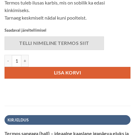
Termos tuleb ilusas karbis, mis on sobilik ka edasi
kinkimiseks.
Tarnaeg keskmiselt nädal kuni poolteist.
Saadaval järeltellimisel
TELLI NIMELINE TERMOS SIIT
Termos sangaga (hall) kogus
LISA KORVI
KIRJELDUS
Termos sangaga (hall) – ideaalne kaaslane igapäeva eluks ja