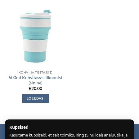
KOHVI-JA TEETASSID
500ml Kohvitass-silikoonist
(sinine)
€
20.00
LOE EDASI
Küpsised
Kasutame küpsiseid, et sait toimiks, ning (Sinu loal) analüütika ja
Puiduõlid ja vahad
Õhuniisutajad