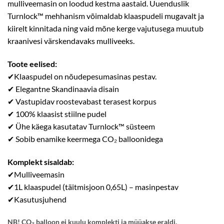
mulliveemasin on loodud kestma aastaid. Uuenduslik
Turnlock™ mehhanism võimaldab klaaspudeli mugavalt ja
kiirelt kinnitada ning vaid mõne kerge vajutusega muutub
kraanivesi värskendavaks mulliveeks.
Toote eelised:
✔Klaaspudel on nõudepesumasinas pestav.
✔ Elegantne Skandinaavia disain
✔ Vastupidav roostevabast terasest korpus
✔ 100% klaasist stiilne pudel
✔ Ühe käega kasutatav Turnlock™ süsteem
✔ Sobib enamike keermega CO₂ balloonidega
Komplekt sisaldab:
✔Mulliveemasin
✔1L klaaspudel (täitmisjoon 0,65L) – masinpestav
✔Kasutusjuhend
NB! CO₂ balloon ei kuulu komplekti ja müüakse eraldi.