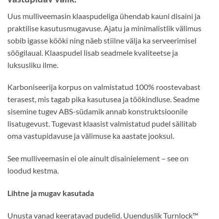
Uus mulliveemasin klaaspudeliga ühendab kauni disaini ja
praktilise kasutusmugavuse. Ajatu ja minimalistlik välimus
sobib igasse kööki ning näeb stiilne välja ka serveerimisel
söögilaual. Klaaspudel lisab seadmele kvaliteetse ja
luksusliku ilme.
Karboniseerija korpus on valmistatud 100% roostevabast
terasest, mis tagab pika kasutusea ja töökindluse. Seadme
sisemine tugev ABS-südamik annab konstruktsioonile
lisatugevust. Tugevast klaasist valmistatud pudel säilitab
oma vastupidavuse ja välimuse ka aastate jooksul.
See mulliveemasin ei ole ainult disainielement – see on
loodud kestma.
Lihtne ja mugav kasutada
Unusta vanad keeratavad pudelid. Uuenduslik Turnlock™