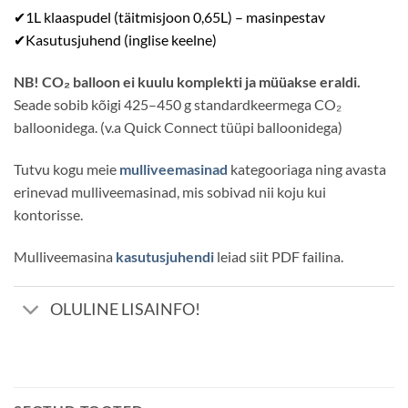
✔1L klaaspudel (täitmisjoon 0,65L) – masinpestav
✔Kasutusjuhend (inglise keelne)
NB! CO₂ balloon ei kuulu komplekti ja müüakse eraldi.
Seade sobib kõigi 425–450 g standardkeermega CO₂
balloonidega. (v.a Quick Connect tüüpi balloonidega)
Tutvu kogu meie
mulliveemasinad
kategooriaga ning avasta
erinevad mulliveemasinad, mis sobivad nii koju kui
kontorisse.
Mulliveemasina
kasutusjuhendi
leiad siit PDF failina.
OLULINE LISAINFO!