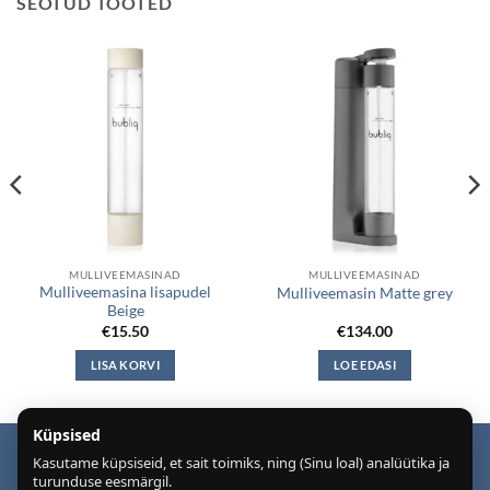
SEOTUD TOOTED
MULLIVEEMASINAD
MULLIVEEMASINAD
Mulliveemasina lisapudel
Mulliveemasin Matte grey
Beige
€
15.50
€
134.00
LISA KORVI
LOE EDASI
Küpsised
Kasutame küpsiseid, et sait toimiks, ning (Sinu loal) analüütika ja
Puiduõlid ja vahad
Õhuniisutajad
turunduse eesmärgil.