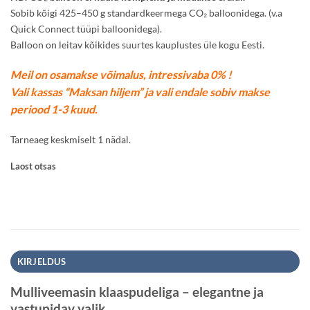
Sobib kõigi 425–450 g standardkeermega CO₂ balloonidega. (v.a
Quick Connect tüüpi balloonidega).
Balloon on leitav kõikides suurtes kauplustes üle kogu Eesti.
Meil on osamakse võimalus, intressivaba 0% !
Vali kassas “Maksan hiljem” ja vali endale sobiv makse
periood 1-3 kuud.
Tarneaeg keskmiselt 1 nädal.
Laost otsas
KIRJELDUS
Mulliveemasin klaaspudeliga – elegantne ja
vastupidav valik.