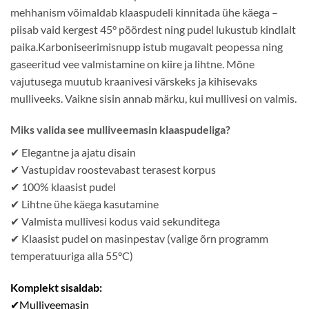
mehhanism võimaldab klaaspudeli kinnitada ühe käega –
piisab vaid kergest 45° pöördest ning pudel lukustub kindlalt
paika.Karboniseerimisnupp istub mugavalt peopessa ning
gaseeritud vee valmistamine on kiire ja lihtne. Mõne
vajutusega muutub kraanivesi värskeks ja kihisevaks
mulliveeks. Vaikne sisin annab märku, kui mullivesi on valmis.
Miks valida see mulliveemasin klaaspudeliga?
✔ Elegantne ja ajatu disain
✔ Vastupidav roostevabast terasest korpus
✔ 100% klaasist pudel
✔ Lihtne ühe käega kasutamine
✔ Valmista mullivesi kodus vaid sekunditega
✔ Klaasist pudel on masinpestav (valige õrn programm
temperatuuriga alla 55°C)
Komplekt sisaldab:
✔Mulliveemasin