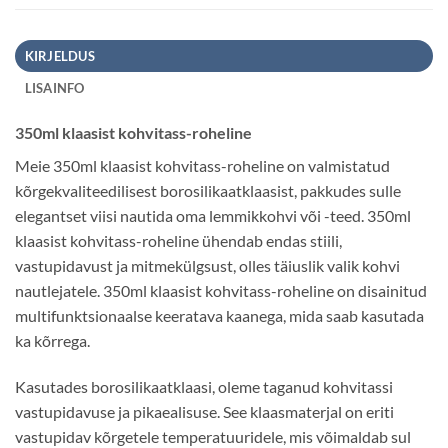
KIRJELDUS
LISAINFO
350ml klaasist kohvitass-roheline
Meie 350ml klaasist kohvitass-roheline on valmistatud
kõrgekvaliteedilisest borosilikaatklaasist, pakkudes sulle
elegantset viisi nautida oma lemmikkohvi või -teed. 350ml
klaasist kohvitass-roheline ühendab endas stiili,
vastupidavust ja mitmekülgsust, olles täiuslik valik kohvi
nautlejatele. 350ml klaasist kohvitass-roheline on disainitud
multifunktsionaalse keeratava kaanega, mida saab kasutada
ka kõrrega.
Kasutades borosilikaatklaasi, oleme taganud kohvitassi
vastupidavuse ja pikaealisuse. See klaasmaterjal on eriti
vastupidav kõrgetele temperatuuridele, mis võimaldab sul