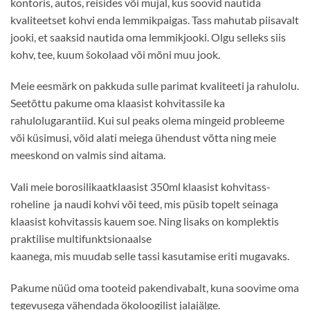
kontoris, autos, reisides või mujal, kus soovid nautida
kvaliteetset kohvi enda lemmikpaigas. Tass mahutab piisavalt
jooki, et saaksid nautida oma lemmikjooki. Olgu selleks siis
kohv, tee, kuum šokolaad või mõni muu jook.
Meie eesmärk on pakkuda sulle parimat kvaliteeti ja rahulolu.
Seetõttu pakume oma klaasist kohvitassile ka
rahulolugarantiid. Kui sul peaks olema mingeid probleeme
või küsimusi, võid alati meiega ühendust võtta ning meie
meeskond on valmis sind aitama.
Vali meie borosilikaatklaasist 350ml klaasist kohvitass-
roheline ja naudi kohvi või teed, mis püsib topelt seinaga
klaasist kohvitassis kauem soe. Ning lisaks on komplektis
praktilise multifunktsionaalse
kaanega, mis muudab selle tassi kasutamise eriti mugavaks.
Pakume nüüd oma tooteid pakendivabalt, kuna soovime oma
tegevusega vähendada ökoloogilist jalajälge.