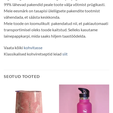
99% lähevad pakendid peale toote välja võtmist prügikasti.
Meie eesmärk on tasapisi üleliigsete pakendite tootmist
vähendada, et säästa keskkonda.
Meie toode on loomulikult pakendatud nii, et pakiautomaati
transportimisel oleks toode kaitstud. Selleks kasutame
lainepappkarpi, mida saaks hiljem taastöödelda.
Vaata kõiki
kohvitasse
Klassikalised kohviretseptid leiad
siit
SEOTUD TOOTED