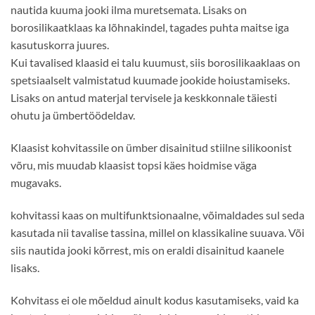
nautida kuuma jooki ilma muretsemata. Lisaks on
borosilikaatklaas ka lõhnakindel, tagades puhta maitse iga
kasutuskorra juures.
Kui tavalised klaasid ei talu kuumust, siis borosilikaaklaas on
spetsiaalselt valmistatud kuumade jookide hoiustamiseks.
Lisaks on antud materjal tervisele ja keskkonnale täiesti
ohutu ja ümbertöödeldav.
Klaasist kohvitassile on ümber disainitud stiilne silikoonist
võru, mis muudab klaasist topsi käes hoidmise väga
mugavaks.
kohvitassi kaas on multifunktsionaalne, võimaldades sul seda
kasutada nii tavalise tassina, millel on klassikaline suuava. Või
siis nautida jooki kõrrest, mis on eraldi disainitud kaanele
lisaks.
Kohvitass ei ole mõeldud ainult kodus kasutamiseks, vaid ka