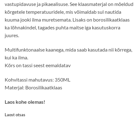
vastupidavuse ja pikaealisuse. See klaasmaterjal on mõeldud
kõrgetele temperatuuridele, mis võimaldab sul nautida
kuuma jooki ilma muretsemata. Lisaks on borosilikaatklaas
ka lõhnakindel, tagades puhta maitse iga kasutuskorra
juures.
Multifunktonaalse kaanega, mida saab kasutada nii kõrrega,
kui ka ilma.
Kõrs on tassi seest eemaldatav
Kohvitassi mahutavus: 350ML
Materjal: Borosilikaatklaas
Laos kohe olemas!
Laost otsas